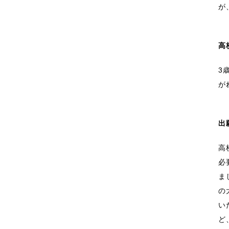
が
高
3
が
出
高
必
ま
の
い
ど