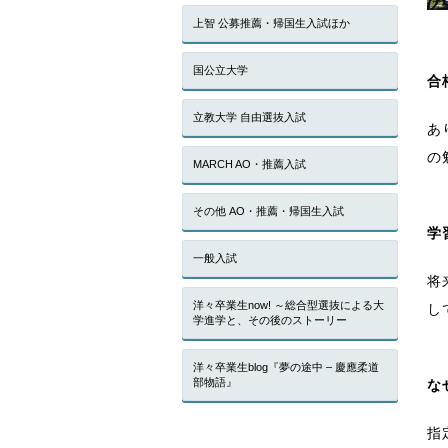
上智 公募推薦・帰国生入試ほか
国公立大学
合
立教大学 自由選抜入試
あ
の
MARCH AO・推薦入試
その他 AO・推薦・帰国生入試
学
一般入試
将
洋々卒業生now! ～総合型選抜による大
し
学進学と、その後のストーリー
洋々卒業生blog『夢の途中 – 慶應柔道
部物語』
な
指