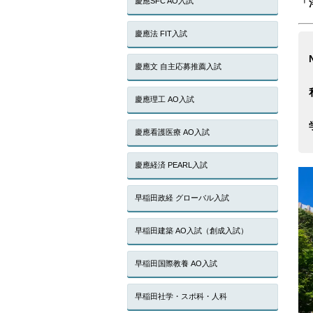
慶應SFC AO入試
「
慶應法 FIT入試
慶應文 自主応募推薦入試
慶應理工 AO入試
慶應看護医療 AO入試
慶應経済 PEARL入試
早稲田政経 グローバル入試
早稲田建築 AO入試（創成入試）
早稲田国際教養 AO入試
早稲田社学・スポ科・人科