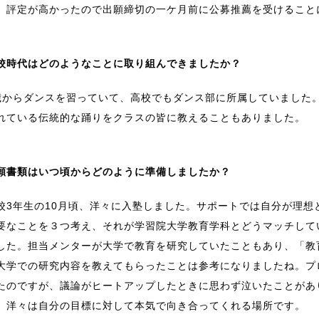
、評定が高かったので出願締切の一ケ月前に公募推薦を受けること
校時代はどのようなことに取り組んできましたか？
歳からダンスを習っていて、高校でもダンス部に所属していました
れている伝統的な踊りをクラスの皆に教えることもありました。
願書類はいつ頃からどのように準備しましたか？
校3年生の10月頃、洋々に入塾しました。サポートでは自分が理想
要なことを３つ考え、それが学習院大学教育学科とどうマッチして
した。担当メンターが大学で教育を研究していたこともあり、「教
大学での研究内容を教えてもらったことは参考になりましたね。プ
たのですが、議論がヒートアップしたときに思わず泣いたことがあ
、洋々は自分の目標に対して本気で向き合ってくれる場所です。