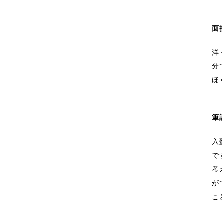
面
洋
分
ほ
筆
入
で
考
が
こ