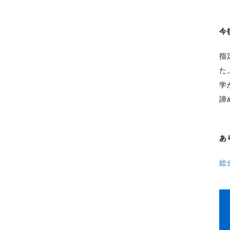
今
指
た
学
諦
あ
総