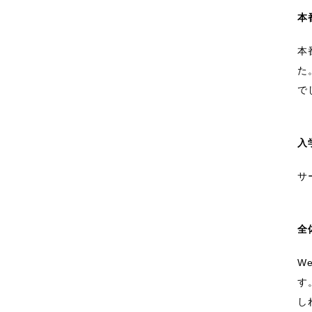
本
本
た
で
入
サ
全
W
す
し