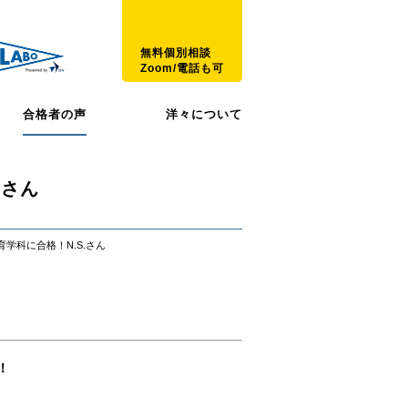
無料個別相談
Zoom/電話も可
合格者の声
洋々について
.さん
学科に合格！N.S.さん
！