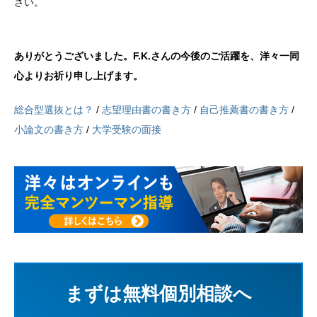
さい。
ありがとうございました。F.K.さんの今後のご活躍を、洋々一同
心よりお祈り申し上げます。
総合型選抜とは？
/
志望理由書の書き方
/
自己推薦書の書き方
/
小論文の書き方
/
大学受験の面接
まずは無料個別相談へ