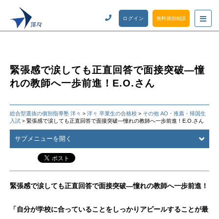
ログイン
無料個別相談
緊張感で涙しても正直回答で面接突破―憧
れの教師へ一歩前進！E.O.さん
総合型選抜の個別指導塾 洋々
洋々 卒業生の合格校
その他 AO・推薦・帰国生
>
>
入試
緊張感で涙しても正直回答で面接突破―憧れの教師へ一歩前進！E.O.さん
>
サブメニューを開く
緊張感で涙しても正直回答で面接突破―憧れの教師へ一歩前進！
「自分が学校に合っていることをしっかりアピールすることが最