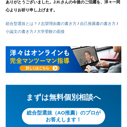
ありがとうございました。J.H.さんの今後のご活躍を、洋々一同
心よりお祈り申し上げます。
総合型選抜とは？
/
志望理由書の書き方
/
自己推薦書の書き方
/
小論文の書き方
/
大学受験の面接
まずは無料個別相談へ
総合型選抜（AO推薦）のプロが
お答えします！