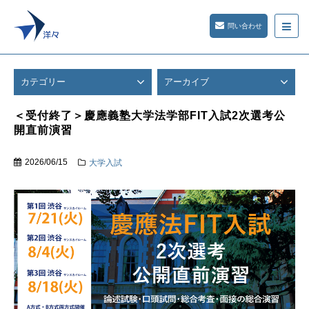
問い合わせ
カテゴリー
アーカイブ
＜受付終了＞慶應義塾大学法学部FIT入試2次選考公
開直前演習
2026/06/15
大学入試