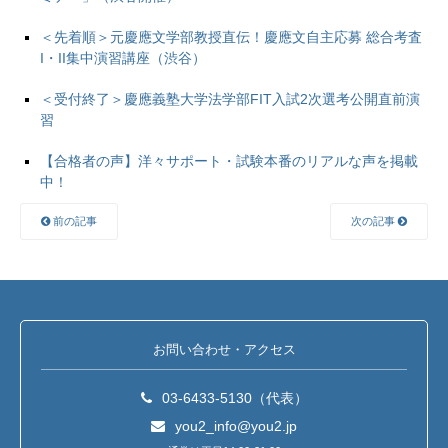
＜先着順＞元慶應文学部教授直伝！慶應文自主応募 総合考査
I・II集中演習講座（渋谷）
＜受付終了＞慶應義塾大学法学部FIT入試2次選考公開直前演
習
【合格者の声】洋々サポート・試験本番のリアルな声を掲載
中！
前の記事
次の記事
お問い合わせ・アクセス
03-6433-5130（代表）
you2_info@you2.jp