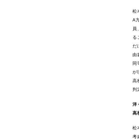
松
A
員
る
だ
由
同
が
高
判
洋
高
松
考