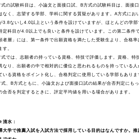
方式の試験科目は、小論文と面接口試、B方式の試験科目は、面接
はなく、志望する学部、学科に関する質疑があります。A方式にお
が3.8ないし4.0以上という条件を設けていますが、ほとんどの学部
特定科目が4.0以上でも良いと条件を設けています。この第二条件
願者層」には、第一条件で出願資格を満たした受験生より、合格率
ます。
方式では、志願者の持っている資格、特技で評価します。資格、特
異なり、出願者の中で相対的に優位と思われるものを持っている人
ている資格をポイント化し、合格判定に使用している学部もありま
方式、B方式ともに、小論文および面接口試の結果が合否判定にも
の合否を判定するときに、評定平均値を用いる場合があります。
々清水：
澤大学で推薦入試を入試方法で採用している目的はなんですか。推
えですか。