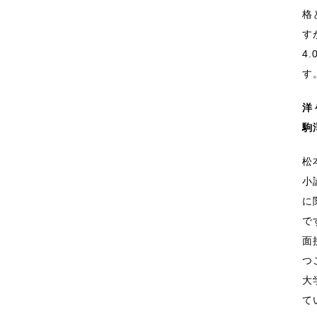
格
す
4
す
洋
駒
松
小
に
で
面
つ
大
て