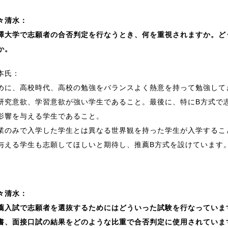
々清水：
澤大学で志願者の合否判定を行なうとき、何を重視されますか。ど
か。
本氏：
めに、高校時代、高校の勉強をバランスよく熱意を持って勉強して
研究意欲、学習意欲が強い学生であること。最後に、特にB方式で
影響を与える学生であること。
業のみで入学した学生とは異なる世界観を持った学生が入学するこ
与える学生も志願してほしいと期待し、推薦B方式を設けています
々清水：
薦入試で志願者を選抜するためにはどういった試験を行なっていま
書、面接口試の結果をどのような比重で合否判定に使用されていま