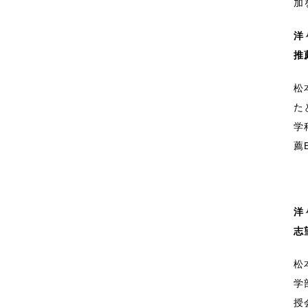
加
洋
推
松
た
学
薦
洋
志
松
学
授