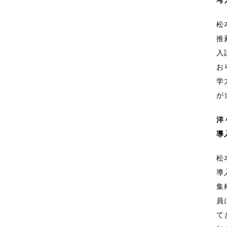
松
推
入
お
学
が
洋
導
松
導
集
員
て