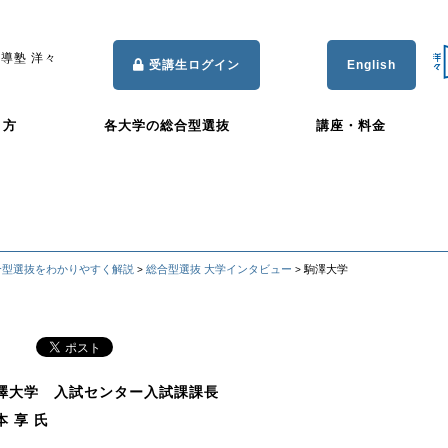
導塾 洋々
受講生ログイン
English
き方
各大学の総合型選抜
講座・料金
合型選抜をわかりやすく解説
総合型選抜 大学インタビュー
駒澤大学
>
>
澤大学 入試センター入試課課長
本 享 氏