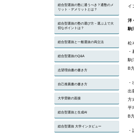
総合型選抜の塾に通うべき？通塾のメ
イ
リット・デメリットとは？
洋
総合型選抜の塾の選び方－選ぶ上で大
切なポイントは？
駒
総合型選抜と一般選抜の両立法
松
・
総合型選抜のQ&A
駒
B
志望理由書の書き方
・
自己推薦書の書き方
出
大学受験の面接
方
平
総合型選抜と生成AI
B
総合型選抜 大学インタビュー
・