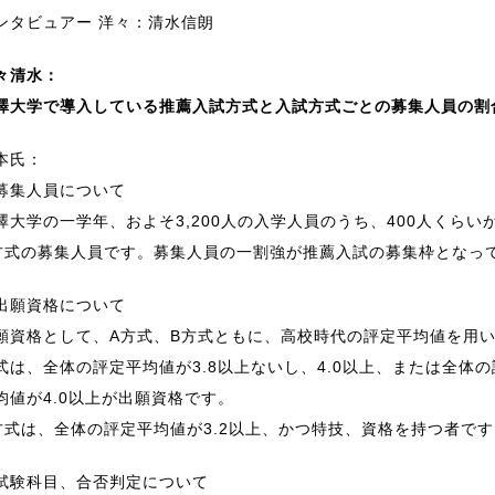
ンタビュアー 洋々：清水信朗
々清水：
澤大学で導入している推薦入試方式と入試方式ごとの募集人員の割
本氏：
募集人員について
澤大学の一学年、およそ3,200人の入学人員のうち、400人くらい
方式の募集人員です。募集人員の一割強が推薦入試の募集枠となっ
出願資格について
願資格として、A方式、B方式ともに、高校時代の評定平均値を用
式は、全体の評定平均値が3.8以上ないし、4.0以上、または全体の
均値が4.0以上が出願資格です。
方式は、全体の評定平均値が3.2以上、かつ特技、資格を持つ者です
試験科目、合否判定について