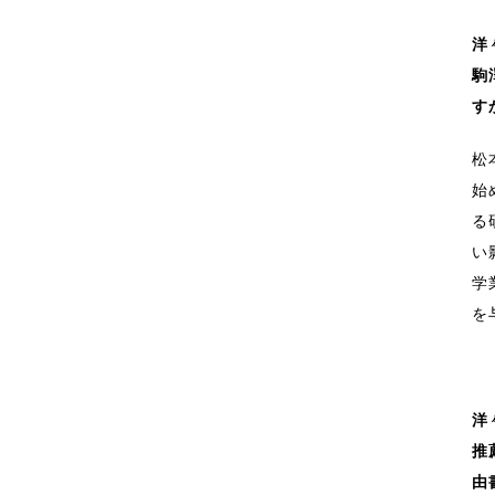
洋
駒
す
松
始
る
い
学
を
洋
推
由