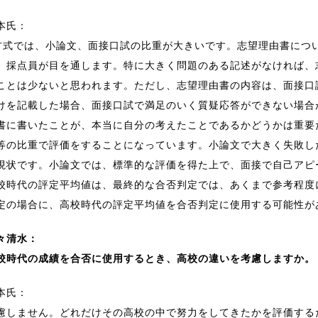
本氏：
方式では、小論文、面接口試の比重が大きいです。志望理由書につ
、採点員が目を通します。特に大きく問題のある記述がなければ、
ことは少ないと思われます。ただし、志望理由書の内容は、面接口
けを記載した場合、面接口試で満足のいく質疑応答ができない場合
書に書いたことが、本当に自分の考えたことであるかどうかは重要
等の比重で評価をすることになっています。小論文で大きく失敗し
現状です。小論文では、標準的な評価を得た上で、面接で自己アピ
校時代の評定平均値は、最終的な合否判定では、あくまで参考程度
定の場合に、高校時代の評定平均値を合否判定に使用する可能性が
々清水：
校時代の成績を合否に使用するとき、高校の違いを考慮しますか。
本氏：
慮しません。どれだけその高校の中で努力をしてきたかを評価する