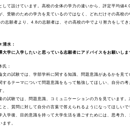
として設けています。高校の全体の学力の違いから、評定平均値4.
が、受験のための学力を見ているのではなく、どれだけその高校の
.0の志願者より、4.8の志願者は、その高校の中でより努力をして
。
々清水：
澤大学に入学したいと思っている志願者にアドバイスをお願いしま
本氏：
論文の試験では、学部学科に関する知識、問題意識があるかを見て
関するテーマについて問題意識をもって勉強してほしい、自分の考
す。
接の試験では、問題意識、コミュニケーションの力を見ています。
こと、質問に対して自分の言葉で答えられるようになってほしいで
学入学後、目的意識を持って大学生活を過ごすためには、思考力、
います。