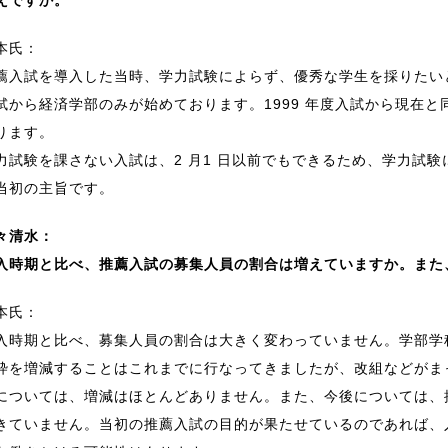
本氏：
薦入試を導入した当時、学力試験によらず、優秀な学生を採りたいと
試から経済学部のみが始めております。1999 年度入試から現在と
ります。
力試験を課さない入試は、2 月1 日以前でもできるため、学力試
当初の主旨です。
々清水：
入時期と比べ、推薦入試の募集人員の割合は増えていますか。また
本氏：
入時期と比べ、募集人員の割合は大きく変わっていません。学部学科
枠を増減することはこれまでに行なってきましたが、改組などがま
については、増減はほとんどありません。また、今後については、
きていません。当初の推薦入試の目的が果たせているのであれば、