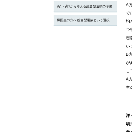
A
高1・高2から考える総合型選抜の準備
で
帰国生の方へ 総合型選抜という選択
均
つ
志
い
B
が
し
A
生
洋
駒
考