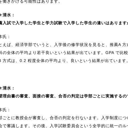
を働きかける可能性はあります。
々清水：
薦入試で入学した学生と学力試験で入学した学生の違いはあります
本氏：
とえば、経済学部でいうと、入学後の修学状況を見ると、推薦A 方
科の全体の平均より若干良いという結果が出ています。GPA で比較す
B 方式は、0.2 程度全体の平均より、良いという結果が出ています
々清水：
望理由書の審査、面接の審査、合否の判定は学部ごとに実施するの
本氏：
部ごとに教授会が審査し、合否の判定を行ないます。入学制度につ
会で審議します。その後、入学試験委員会という全学的に統一のル