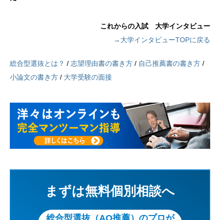
これからの入試 大学インタビュー
→大学インタビューTOPに戻る
総合型選抜とは？
/
志望理由書の書き方
/
自己推薦書の書き方
/
小論文の書き方
/
大学受験の面接
まずは無料個別相談へ
総合型選抜（AO推薦）のプロが