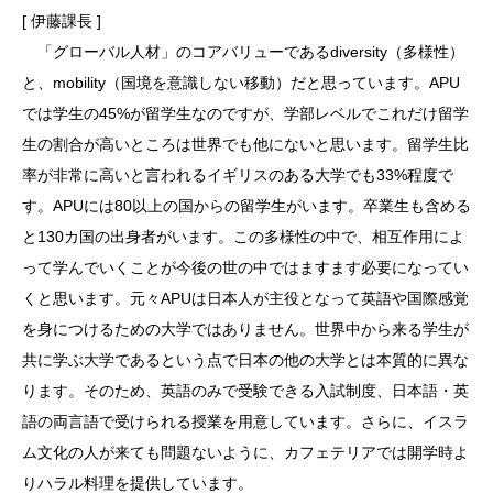
[ 伊藤課長 ]
「グローバル人材」のコアバリューであるdiversity（多様性）
と、mobility（国境を意識しない移動）だと思っています。APU
では学生の45%が留学生なのですが、学部レベルでこれだけ留学
生の割合が高いところは世界でも他にないと思います。留学生比
率が非常に高いと言われるイギリスのある大学でも33%程度で
す。APUには80以上の国からの留学生がいます。卒業生も含める
と130カ国の出身者がいます。この多様性の中で、相互作用によ
って学んでいくことが今後の世の中ではますます必要になってい
くと思います。元々APUは日本人が主役となって英語や国際感覚
を身につけるための大学ではありません。世界中から来る学生が
共に学ぶ大学であるという点で日本の他の大学とは本質的に異な
ります。そのため、英語のみで受験できる入試制度、日本語・英
語の両言語で受けられる授業を用意しています。さらに、イスラ
ム文化の人が来ても問題ないように、カフェテリアでは開学時よ
りハラル料理を提供しています。