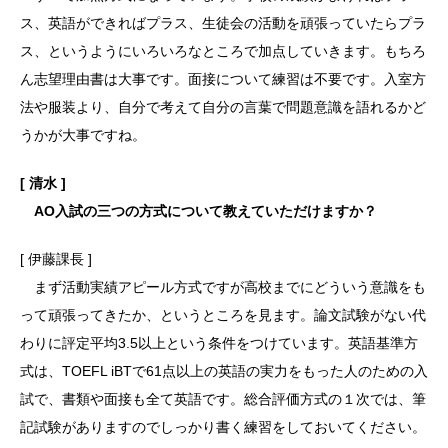
ス、英語ができればプラス、生徒会の活動を頑張っていたらプラ
ス、というようにいろいろなところで加点していきます。もちろ
ん志望理由書は大事です。面接について練習は不要です。入室方
法や服装より、自分で考えて自分の言葉で問題意識を語れるかど
うかが大事ですね。
[ 清水 ]
AO入試の三つの方式について教えていただけますか？
[ 伊藤課長 ]
まず活動実績アピール方式ですが高校までにどういう意識をも
って頑張ってきたか、というところを見ます。論文試験がない代
わりに評定平均3.5以上という条件をつけています。英語基準方
式は、TOEFL iBTで61点以上の英語の実力をもった人のための入
試で、書類や面接も全て英語です。総合評価方式の１次では、筆
記試験がありますのでしっかり書く練習をしておいてください。