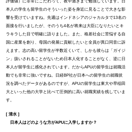
評価値）に非常にこだわって、夜中過ぎまで勉強しています。日
本人の学生も留学生のそういった姿を身近に見ることで大きな影
響を受けていますね。先週はインドネシアのジャカルタで13名の
面接を行いましたが、そのうち4名が将来は大臣になりたいとキ
ラキラした目で明確に語りました。また、格差社会に苦悩する自
国に産業を創り、母国の発展に貢献したいと全員が異口同音に訴
えます。志の高い留学生が半数近くいて、しかも彼らは「ガイジ
ン」扱いされることがないため日本人化することがなく、逆に日
本人が留学生に感化されています。だからAPUの留学生は就職活
動でも非常に強いですね。日経BP社が日本への留学生の就職状
況を調べたデータがあるのですが、APUの留学生は東大や早稲田
大といった他の大学と比べて圧倒的に高い就職実績を残していま
す。
[ 清水 ]
日本人はどのような方がAPUに入学しますか？