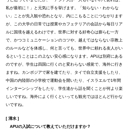
私が最初に！」と元気に手を挙げます。「知らない・わからな
い」ことが先入観や恐れとなり、内にこもることにつながります
が、この大学の日常では授業やカフェテリアの会話から毎日リア
ルに国境を越えるわけです。世界に対する好奇心は膨らむ一方
で、かつコミュニケーションのコツや、越えてはならない宗教上
のルールなどを体感し、何と言っても、世界中に頼れる友人がい
るということはこの上ない安心感になります。APUは別府にある
のですが、学生は四国に行くのと変わらない感覚で、海外に行き
ますね。カンボジアで家を建てたり、タイで自立支援をしたり、
中国の内陸部の小学校で運動会を開いたり、イスラエルで1年間
インターンシップをしたり、学生達から話を聞くことが何より楽
しいですね。海外によく行くといっても観光ではほとんど行かな
いですね。
[ 清水 ]
APUの入試について教えていただけますか？