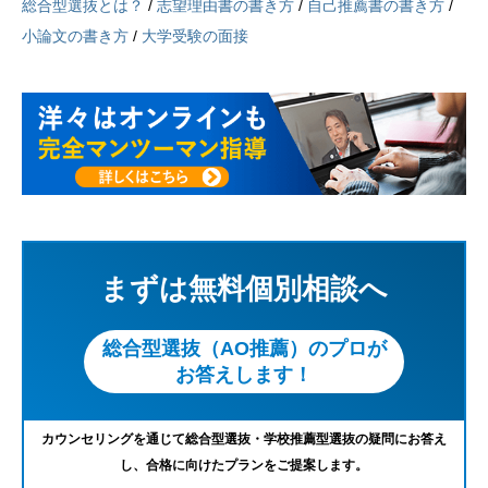
総合型選抜とは？
/
志望理由書の書き方
/
自己推薦書の書き方
/
小論文の書き方
/
大学受験の面接
まずは無料個別相談へ
総合型選抜（AO推薦）のプロが
お答えします！
カウンセリングを通じて総合型選抜・学校推薦型選抜の疑問にお答え
し、合格に向けたプランをご提案します。