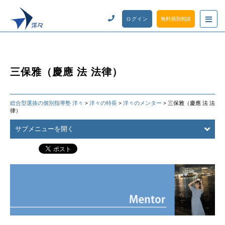
ログイン
無料個別相談
三保雅（慶應 法 法律）
総合型選抜の個別指導塾 洋々
洋々の特長
洋々のメンター
三保雅（慶應 法 法
>
>
>
律）
サブメニューを開く