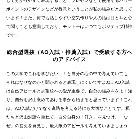
して分かりやすく表現すること、プレゼンなどで使用するパワー
ポイントのデザインなどが得意ということが私の強みだと思って
います！また、何でも話しやすい空気作りや人の話は目と耳と心
で聞くことも意識しており、モットーはいつでもポジティブ精神
です！
総合型選抜（AO入試・推薦入試）で受験する方へ
のアドバイス
この大学でこれを学びたい…！と自分の心の中で考えていても、
それはなぜなのかと聞かれると表現しにくいですよね…AO入試
は自己アピールと志望校への愛が重要で、自分の強みををよく知
り、自分を沢山褒めてあげる事から始まると思っています！これ
は、AO入試だけでなく進路を考える時にも大切なことです。私
たちと沢山対話を重ねて、自分自身の「好き」を見つけ、「な
ぜ」の答えを発見し、最大限のアピールを考えていきましょう！