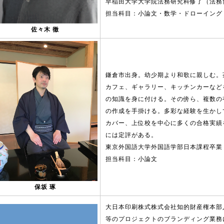
早稲田大学大学院法務研究科修了（法務
担当科目：小論文・数学・ドローイング
佐々木 徹
鎌倉市出身。幼少期より和歌に親しむ。
カフェ、ギャラリー、キッチンカーなど
の知識を身に付ける。その傍ら、複数の
の作成を手掛ける。多彩な経験を生かし
カバー、上位校を中心に多くの合格実績
には定評がある。
東京外国語大学外国語学部日本課程卒業
担当科目：小論文
保坂 琢
大日本印刷株式株式会社知的財産権本部
等のプロジェクトのブランディング業務