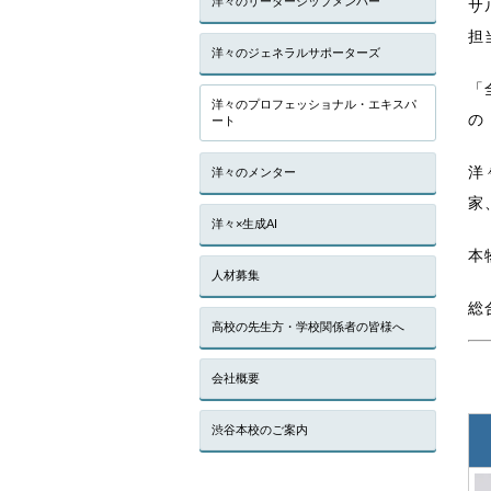
洋々のリーダーシップメンバー
サ
担
洋々のジェネラルサポーターズ
「
洋々のプロフェッショナル・エキスパ
の
ート
洋
洋々のメンター
家
洋々×生成AI
本
人材募集
総
高校の先生方・学校関係者の皆様へ
会社概要
渋谷本校のご案内