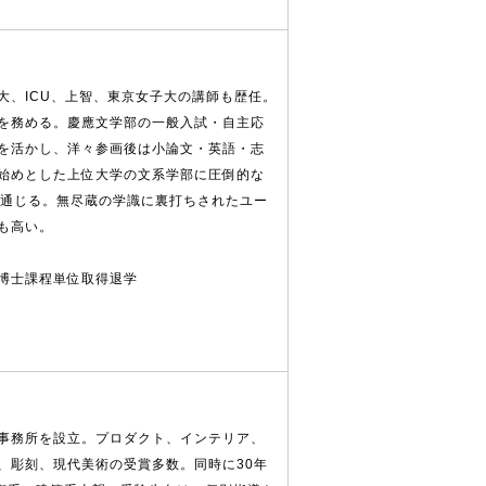
大、ICU、上智、東京女子大の講師も歴任。
を務める。慶應文学部の一般入試・自主応
を活かし、洋々参画後は小論文・英語・志
始めとした上位大学の文系学部に圧倒的な
に通じる。無尽蔵の学識に裏打ちされたユー
も高い。
博士課程単位取得退学
事務所を設立。プロダクト、インテリア、
、彫刻、現代美術の受賞多数。同時に30年