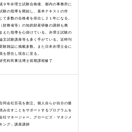
成９年弁理士試験合格後、都内の事務所に
試験の指導を開始し、基本テキストの作
じて多数の合格者を排出し２１年になる。
（財務省等）の知的財産研修の講師も務
まえた指導を心掛けている。弁理士試験の
論文試験講座等も多く手がている。近時刊
受験雑誌に掲載多数。また日本弁理士会に
員を歴任し現在に至る。
研究科民事法博士前期課程修了
合同会社百花を創立。個人自らが自分の価
踏み出すことをサポートするプログラムを
会社マネージャー。グロービズ・マネジメ
キング」講座講師