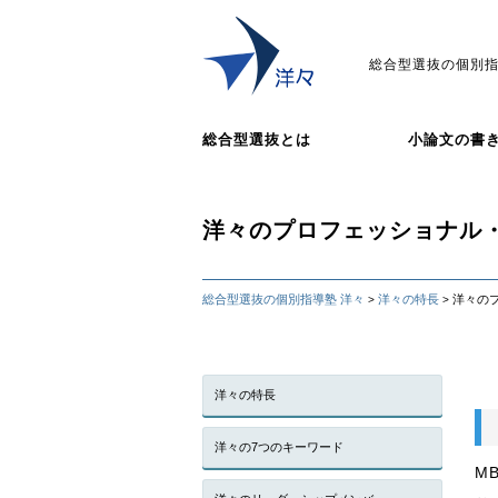
総合型選抜の個別指
総合型選抜とは
小論文の書
洋々のプロフェッショナル
総合型選抜の個別指導塾 洋々
洋々の特長
洋々の
>
>
洋々の特長
洋々の7つのキーワード
M