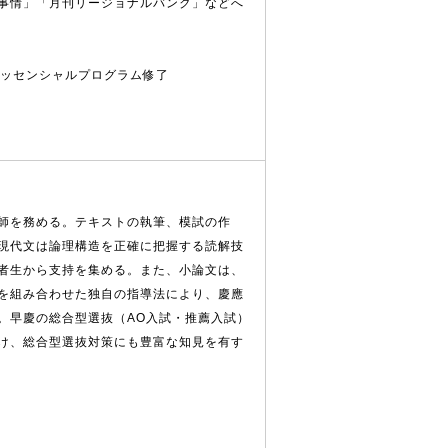
事情」「月刊リージョナルバンク」などへ
エッセンシャルプログラム修了
師を務める。テキストの執筆、模試の作
現代文は論理構造を正確に把握する読解技
者生から支持を集める。また、小論文は、
を組み合わせた独自の指導法により、慶應
。早慶の総合型選抜（AO入試・推薦入試）
け、総合型選抜対策にも豊富な知見を有す