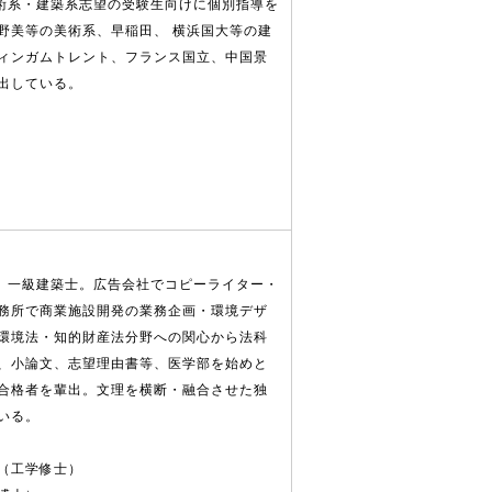
美術系・建築系志望の受験生向けに個別指導を
野美等の美術系、早稲田、 横浜国大等の建
ィンガムトレント、フランス国立、中国景
出している。
表。一級建築士。広告会社でコピーライター・
務所で商業施設開発の業務企画・環境デザ
環境法・知的財産法分野への関心から法科
、小論文、志望理由書等、医学部を始めと
合格者を輩出。文理を横断・融合させた独
いる。
（工学修士）