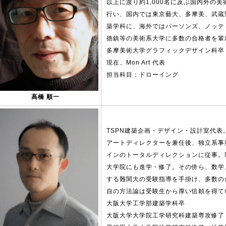
以上に渡り約1,000名に及ぶ国内外の
行い、国内では東京藝大、多摩美、武蔵
築学科に、海外ではパーソンズ、ノッテ
徳鎮等の美術系大学に多数の合格者を輩
多摩美術大学グラフィックデザイン科卒
現在、Mon Art 代表
担当科目：ドローイング
高橋 順一
TSPN建築企画・デザイン・設計室代
アートディレクターを兼任後、独立系事
インのトータルディレクションに従事。
大学院にも進学・修了。その傍ら、数学
する難関大の受験指導を手掛け、多数の
自の方法論は受験生から厚い信頼を得て
大阪大学工学部建築学科卒
大阪大学大学院工学研究科建築専攻修了