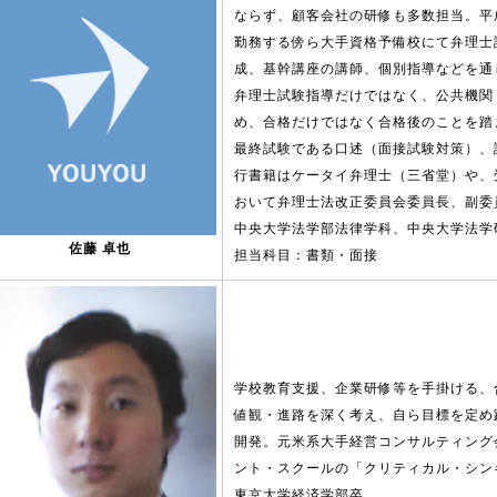
ならず、顧客会社の研修も多数担当。平
勤務する傍ら大手資格予備校にて弁理士
成、基幹講座の講師、個別指導などを通
弁理士試験指導だけではなく、公共機関
め、合格だけではなく合格後のことを踏
最終試験である口述（面接試験対策）、
行書籍はケータイ弁理士（三省堂）や、
おいて弁理士法改正委員会委員長、副委
中央大学法学部法律学科、中央大学法学
佐藤 卓也
担当科目：書類・面接
学校教育支援、企業研修等を手掛ける、
値観・進路を深く考え、自ら目標を定め
開発。元米系大手経営コンサルティング
ント・スクールの「クリティカル・シン
東京大学経済学部卒