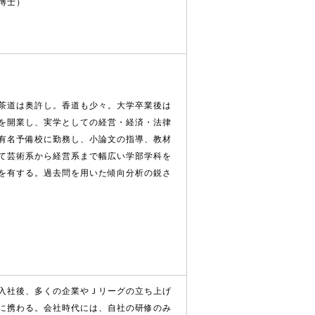
博士）
茶道は奥許し。香道も少々。大学卒業後は
を開業し、実学としての経営・経済・法律
有名予備校に勤務し、小論文の指導、教材
て芸術系から経営系まで幅広い学部学科を
を有する。過去問を用いた傾向分析の鋭さ
入社後、多くの企業やＪリーグの立ち上げ
に携わる。会社時代には、自社の研修のみ