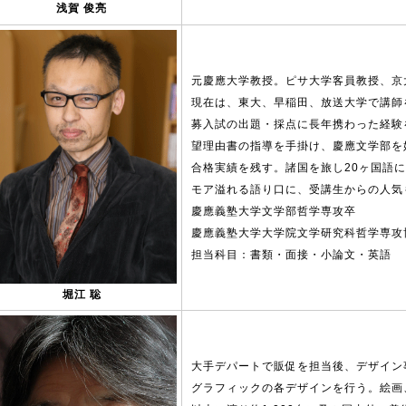
浅賀 俊亮
元慶應大学教授。ピサ大学客員教授、京
現在は、東大、早稲田、放送大学で講師
募入試の出題・採点に長年携わった経験
望理由書の指導を手掛け、慶應文学部を
合格実績を残す。諸国を旅し20ヶ国語
モア溢れる語り口に、受講生からの人気
慶應義塾大学文学部哲学専攻卒
慶應義塾大学大学院文学研究科哲学専攻
担当科目：書類・面接・小論文・英語
堀江 聡
大手デパートで販促を担当後、デザイン
グラフィックの各デザインを行う。絵画