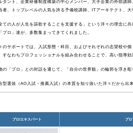
ルタント、企業研修制度構築の中心メンバー、大手企業の外部講師
当者、トップレベルの人気を誇る予備校講師、ITアーキテクト、
全ての人が人生を謳歌することを支援する」という洋々の理念に共
「プロ」達が、多数集まってきてくれました。
々のサポートでは、入試形態・科目、およびそれぞれの志望校や個
、すなわちプロフェッショナルを組み合わせることで、高い指導効
物の「プロ」との対話を通じて、「自分の世界観」の輪郭を浮き彫
合型選抜（AO入試・推薦入試）の本質を知り抜いた洋々だから出
プロ/エキスパート
プロ