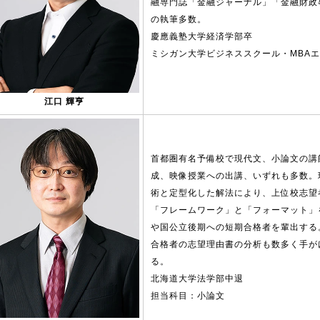
融専門誌「金融ジャーナル」「金融財政
の執筆多数。
慶應義塾大学経済学部卒
ミシガン大学ビジネススクール・MBA
江口 輝亨
首都圏有名予備校で現代文、小論文の講
成、映像授業への出講、いずれも多数。
術と定型化した解法により、上位校志望
「フレームワーク」と「フォーマット」
や国公立後期への短期合格者を輩出する
合格者の志望理由書の分析も数多く手が
る。
北海道大学法学部中退
担当科目：小論文