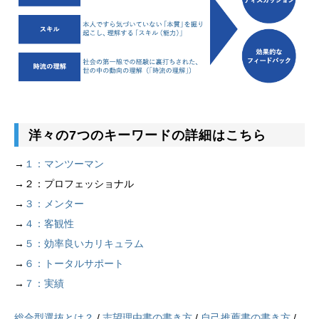
洋々の7つのキーワードの詳細はこちら
→
１：マンツーマン
→２：プロフェッショナル
→
３：メンター
→
４：客観性
→
５：効率良いカリキュラム
→
６：トータルサポート
→
７：実績
総合型選抜とは？
/
志望理由書の書き方
/
自己推薦書の書き方
/