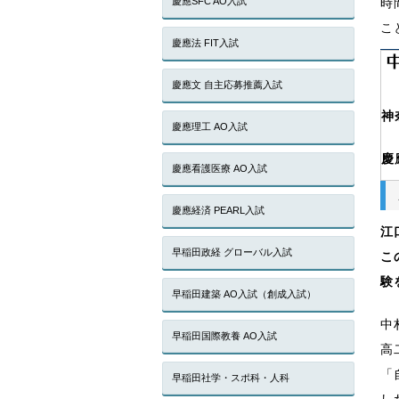
慶應SFC AO入試
時
こ
慶應法 FIT入試
慶應文 自主応募推薦入試
神
慶應理工 AO入試
慶
慶應看護医療 AO入試
慶應経済 PEARL入試
江
早稲田政経 グローバル入試
こ
験
早稲田建築 AO入試（創成入試）
中
早稲田国際教養 AO入試
高
「
早稲田社学・スポ科・人科
し