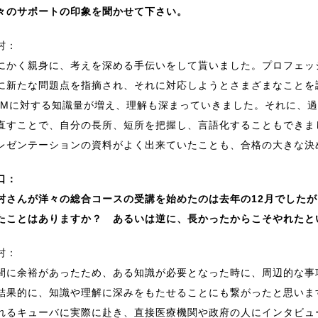
々のサポートの印象を聞かせて下さい。
村：
にかく親身に、考えを深める手伝いをして貰いました。プロフェッ
に新たな問題点を指摘され、それに対応しようとさまざまなことを
AMに対する知識量が増え、理解も深まっていきました。それに、
直すことで、自分の長所、短所を把握し、言語化することもできま
レゼンテーションの資料がよく出来ていたことも、合格の大きな決
口：
村さんが洋々の総合コースの受講を始めたのは去年の12月でした
たことはありますか？ あるいは逆に、長かったからこそやれたと
村：
間に余裕があったため、ある知識が必要となった時に、周辺的な事
結果的に、知識や理解に深みをもたせることにも繋がったと思いま
れるキューバに実際に赴き、直接医療機関や政府の人にインタビュ