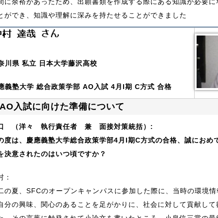
間に余裕があったため、出願書類を作成する際にある知識が必要に
とができ、知識や理解に深みを持たせることができました
奈川県 私立 日本大学藤沢高校
應義塾大学 総合政策学部 AO入試 4月I期 C方式 合格
AO入試に向けた準備について
口 （洋々 執行責任者 兼 面接対策統括）:
の度は、慶應義塾大学総合政策学部4月I期C方式の合格、誠におめ
を決意されたのはいつ頃ですか？
村：
二の夏、SFCのオープンキャンパスに参加した際に、当時の環境
自分の興味、関心のあることを足がかりに、社会に対して貢献して
た。その言葉に触発されて小論文を書いたところ、小泉信三賞の最