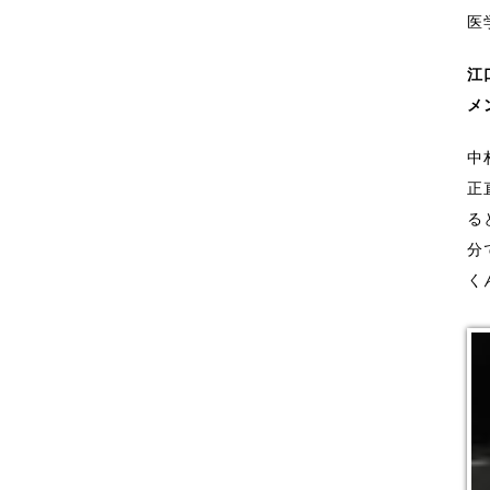
医
江
メ
中
正
る
分
く