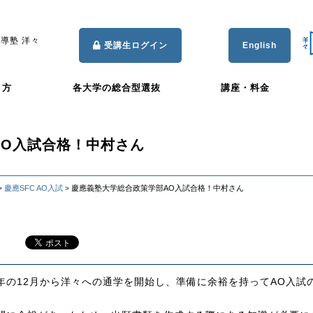
導塾 洋々
受講生ログイン
English
き方
各大学の総合型選抜
講座・料金
AO入試合格！中村さん
慶應SFC AO入試
慶應義塾大学総合政策学部AO入試合格！中村さん
>
>
年の12月から洋々への通学を開始し、準備に余裕を持ってAO入試