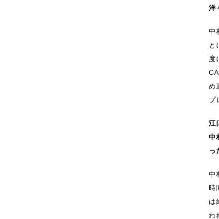
洋
中
と
度
C
め
プ
江
中
っ
中
時
は
わ