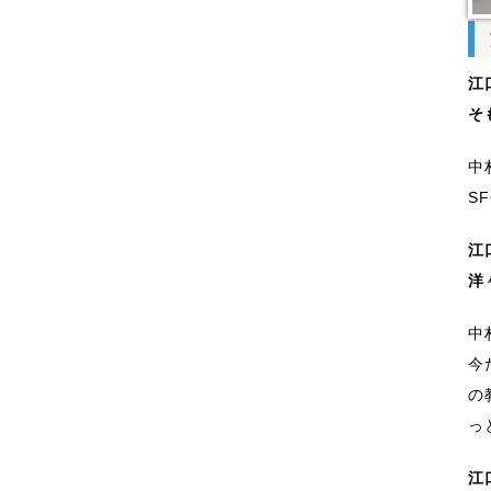
江
そ
中
S
江
洋
中
今
の
っ
江