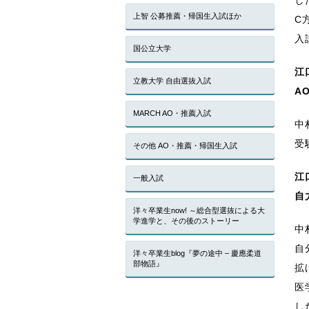
上智 公募推薦・帰国生入試ほか
C
入
国公立大学
江
立教大学 自由選抜入試
A
MARCH AO・推薦入試
中
受
その他 AO・推薦・帰国生入試
江
一般入試
自
洋々卒業生now! ～総合型選抜による大
学進学と、その後のストーリー
中
自
洋々卒業生blog『夢の途中 – 慶應柔道
部物語』
拡
医
し