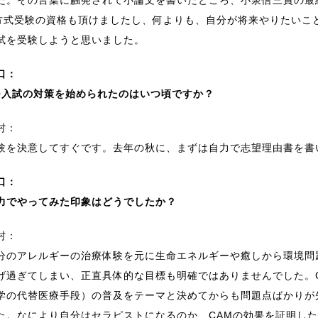
方式受験の資格も頂けましたし、何よりも、自分が将来やりたいこと
試を受験しようと思いました。
口：
O入試の対策を始められたのはいつ頃ですか？
村：
験を決意してすぐです。去年の秋に、まずは自力で志望理由書を書
口：
力でやってみた印象はどうでしたか？
村：
分のアレルギーの治療体験を元に生命エネルギーや癒しから環境問
げ過ぎてしまい、正直具体的な目標も明確ではありませんでした。
学の代替医療手段）の普及をテーマと決めてからも問題点ばかりが
た。なにより自分はセラピストになるのか、CAMの効果を証明し