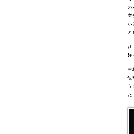
の
業
い
と
江
洋
中
他
う
た