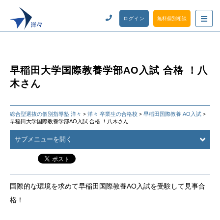
ログイン
無料個別相談
早稲田大学国際教養学部AO入試 合格 ！八
木さん
総合型選抜の個別指導塾 洋々
洋々 卒業生の合格校
早稲田国際教養 AO入試
>
>
>
早稲田大学国際教養学部AO入試 合格 ！八木さん
サブメニューを開く
国際的な環境を求めて早稲田国際教養AO入試を受験して見事合
格！