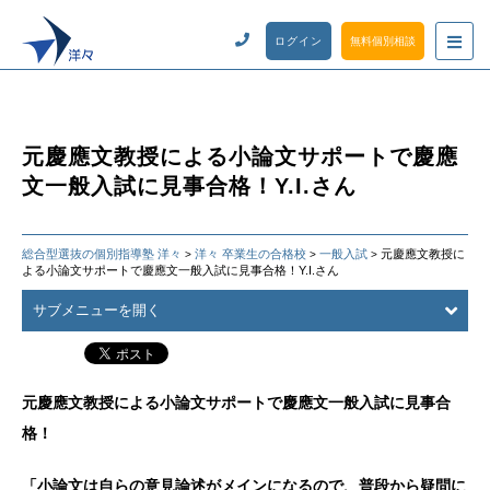
ログイン
無料個別相談
元慶應文教授による小論文サポートで慶應
文一般入試に見事合格！Y.I.さん
総合型選抜の個別指導塾 洋々
洋々 卒業生の合格校
一般入試
元慶應文教授に
>
>
>
よる小論文サポートで慶應文一般入試に見事合格！Y.I.さん
サブメニューを開く
元慶應文教授による小論文サポートで慶應文一般入試に見事合
格！
「小論文は自らの意見論述がメインになるので、普段から疑問に