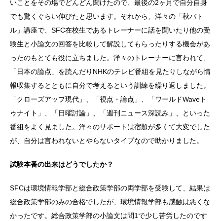
いことをその場でどんどん聞けたので、最後の2ヶ月で自分自身
でも驚くぐらい伸びたと思います。それから、洋々の「秋バト
ル」講座で、SFC在校生であるトレーナーに話を聞いたり他の受
験生と小論文の回答を比較して解説してもらったりする機会があ
ったのもとても役に立ちました。洋々のトレーナーに言われて、
「日本の論点」を読んだりNHKのテレビ番組を見たりしながら情
報収集するとともに自分で考えるという訓練を繰り返しました。
「クローズアップ現代」、「視点・論点」、「ワールドWaveト
ゥナイト」、「日曜討論」、「週刊ニュース深読み」、といった
番組をよく見ました。洋々のサポートは宿題が多くて大変でした
が、自分は言われないとやらないタイプなので助かりました。
試験本番の出来はどうでしたか？
SFCは環境情報学部と総合政策学部の両学部を受験して、結果は
総合政策学部のみの合格でしたが、環境情報学部も感触は悪くな
かったです。総合政策学部の小論文は問1で少し苦労したのです