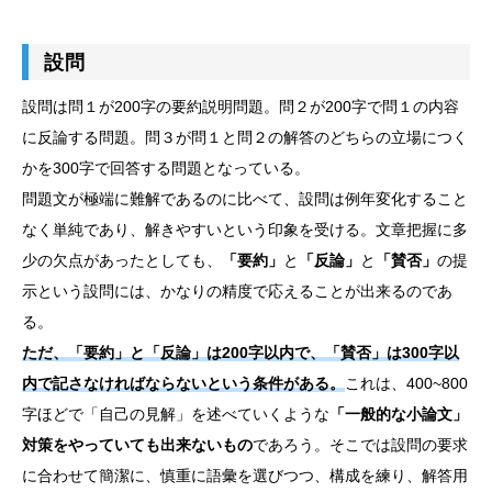
設問
設問は問１が200字の要約説明問題。問２が200字で問１の内容
に反論する問題。問３が問１と問２の解答のどちらの立場につく
かを300字で回答する問題となっている。
問題文が極端に難解であるのに比べて、設問は例年変化すること
なく単純であり、解きやすいという印象を受ける。文章把握に多
少の欠点があったとしても、
「要約」
と
「反論」
と
「賛否」
の提
示という設問には、かなりの精度で応えることが出来るのであ
る。
ただ、「要約」と「反論」は200字以内で、「賛否」は300字以
内で記さなければならないという条件がある。
これは、400~800
字ほどで「自己の見解」を述べていくような
「一般的な小論文」
対策をやっていても出来ないもの
であろう。そこでは設問の要求
に合わせて簡潔に、慎重に語彙を選びつつ、構成を練り、解答用