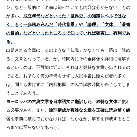
ン』など一般的に「名前は知っていても内容は分からない」もの
が多い。
成立年代などといった「世界史」の知識レベルではな
く、もう一歩踏み込んだ「時代背景」や「論理」「文体」「著書
の目的」などといったところまで知っていれば確実に、有利であ
る。
出題される文章は、そのような「知識」がなくても一応は「読め
る」文章となっている。が、時間内にその全体像を詳細に理解す
るというのは、不可能に近い。それほど難解な文章が出されるの
である。おそらく何の準備もせずに入試本番に臨んだ者の多く
は、問１も書けずに「内容把握」のみで試験時間が終了してしま
うことであろう。
ヨーロッパの古典文学を日本語文に翻訳した、独特な文体
に慣れ
る必要がある。また、
論理構成が複雑な文章を正確に読み解く練
習
を事前に積んでおかなければ、なかなか、解答を作成するとこ
ろまでは至らないであろう。