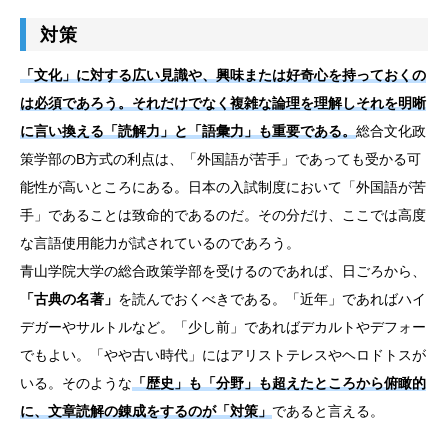
対策
「文化」に対する広い見識や、興味または好奇心を持っておくの
は必須であろう。それだけでなく複雑な論理を理解しそれを明晰
に言い換える「読解力」と「語彙力」も重要である。
総合文化政
策学部のB方式の利点は、「外国語が苦手」であっても受かる可
能性が高いところにある。日本の入試制度において「外国語が苦
手」であることは致命的であるのだ。その分だけ、ここでは高度
な言語使用能力が試されているのであろう。
青山学院大学の総合政策学部を受けるのであれば、日ごろから、
「古典の名著」
を読んでおくべきである。「近年」であればハイ
デガーやサルトルなど。「少し前」であればデカルトやデフォー
でもよい。「やや古い時代」にはアリストテレスやヘロドトスが
いる。そのような
「歴史」も「分野」も超えたところから俯瞰的
に、文章読解の錬成をするのが「対策」
であると言える。