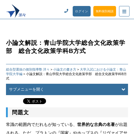
ログイン
無料個別相談
小論文解説：青山学院大学総合文化政策学
部 総合文化政策学科B方式
総合型選抜の個別指導塾 洋々
小論文の書き方
大学入試における小論文：青山
>
>
学院大学編
小論文解説：青山学院大学総合文化政策学部 総合文化政策学科B方
>
式
サブメニューを開く
問題文
常識の範囲内でだれもが知っている、
世界的な古典の名著
が出題
される。ただ、プラトンの『国家』やホッブスの『リヴァイアサ