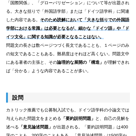
「国際関係」、「グローバリゼーション」について等が出題され
る。大きな括りで「外国語学部」または「ドイツ語学科」に関連
した内容である。
そのため読解において「大きな括りでの外国語
学部における常識」は必要となるが、細かな「ドイツ語」や「ド
イツ文化」に関する知識が必要となることはない。
問題文の長さは数ページつづく長文であることも、１ページのみ
の短文であることもある。難易度はそれほど高くない。問題文中
にある著者の主張と、その
論理的な展開の「構造」
が理解できれ
ば「分かる」ような内容であることが多い。
設問
カトリック推薦でも公募制入試でも、ドイツ語学科の小論文では
与えられた問題文をまとめる
「要約説明問題」
と、自己の見解を
述べる
「意見論述問題」
が出題される。「要約説明問題」は400
字のことも、200字のこともある。「意見論述問題」は500字か