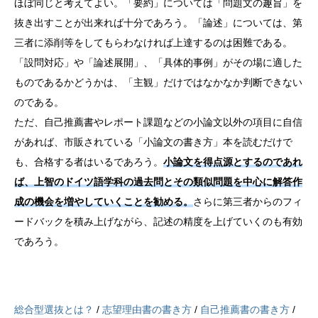
ほぼ同じと考えてよい。「要約」については「問題文の趣旨」を
抜き出すことが出来れば十分であろう。「論述」については、第
三者に添削等をしてもらわなければ上達するのは困難である。
「設問対応」や「論述展開」、「具体的事例」がその場に適した
ものであるかどうかは、「主観」だけではなかなか判断できない
のである。
ただ、自己推薦書やレポート課題などの小論文以外の項目に自信
があれば、市販されている「小論文の書き方」本を読むだけで
も、合格する者はいるであろう。
小論文を得点源とするのであれ
ば、上智のドイツ語学科の過去問とその類似問題を中心に解答作
成の機会を増やしていくことを勧める。
さらに第三者からのフィ
ードバックを積み上げながら、記述の精度を上げていくのも有効
であろう。
総合型選抜とは？
/
志望理由書の書き方
/
自己推薦書の書き方
/