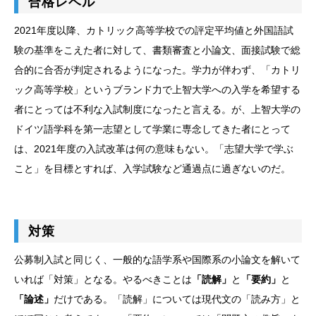
合格レベル
2021年度以降、カトリック高等学校での評定平均値と外国語試
験の基準をこえた者に対して、書類審査と小論文、面接試験で総
合的に合否が判定されるようになった。学力が伴わず、「カトリ
ック高等学校」というブランド力で上智大学への入学を希望する
者にとっては不利な入試制度になったと言える。が、上智大学の
ドイツ語学科を第一志望として学業に専念してきた者にとって
は、2021年度の入試改革は何の意味もない。「志望大学で学ぶ
こと」を目標とすれば、入学試験など通過点に過ぎないのだ。
対策
公募制入試と同じく、一般的な語学系や国際系の小論文を解いて
いれば「対策」となる。やるべきことは
「読解」
と
「要約」
と
「論述」
だけである。「読解」については現代文の「読み方」と