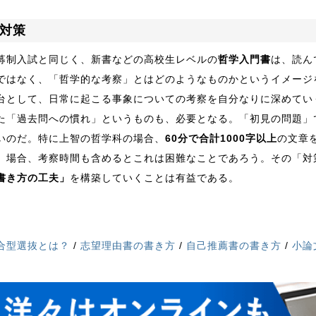
対策
募制入試と同じく、新書などの高校生レベルの
哲学入門書
は、読ん
ではなく、「哲学的な考察」とはどのようなものかというイメージ
台として、日常に起こる事象についての考察を自分なりに深めてい
た「過去問への慣れ」というものも、必要となる。「初見の問題」
いのだ。特に上智の哲学科の場合、
60分で合計1000字以上
の文章
」場合、考察時間も含めるとこれは困難なことであろう。その「対
書き方の工夫」
を構築していくことは有益である。
合型選抜とは？
/
志望理由書の書き方
/
自己推薦書の書き方
/
小論