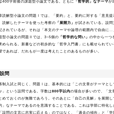
は400字前後の課題型小論文である。ともに
「哲学的」なテーマ
が
。
章読解型小論文の問題Ⅰでは、「要約」と、要約に対する「意見提
、読解したテーマを使った考察の
「展開力」
が試されている。設問
記されているが、それは「本文のテーマや論理の範囲内で自由に…
題型小論文の問題Ⅱでは、3~5個の
「哲学的な問い」
の中から一つ
求められる。新書などの初歩的な「哲学入門書」にも載せられてい
望であれば、だれもが一度は考えたことのあるものが多い。
設問
募制入試と同じく、問題Ⅰは、基本的には「この文章がテーマとし
か」という設問である。字数は
800字以内
の場合が多いので、「文章
とめておくのが無難であろう。そのあとに「自己の見解」を展開し
的」なテーマであるのを意識することである。これは学部に特化し
「設問の文言に忠実に応える」のではなく、「過去の傾向」と「学