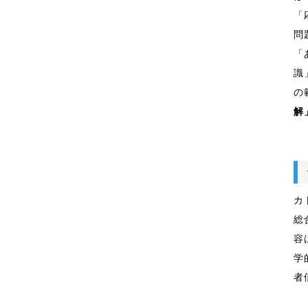
「
問
「
識
の
解
カ
総
容
学
者