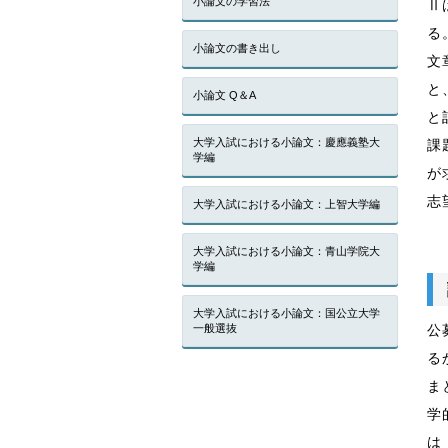
小論文の学習法
Ⅱ
る
小論文の書き出し
文
と
小論文 Q＆A
と
大学入試における小論文：慶應義塾大
課
学編
が
志
大学入試における小論文：上智大学編
大学入試における小論文：青山学院大
学編
大学入試における小論文：国公立大学
一般選抜
公
る
ま
学
は