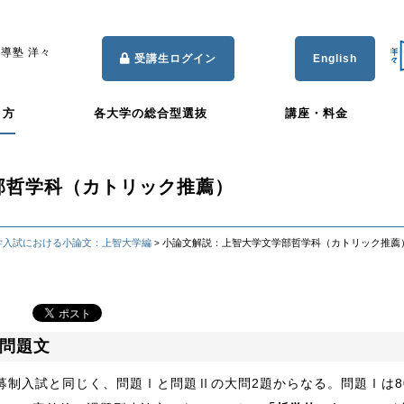
導塾 洋々
受講生ログイン
English
き方
各大学の総合型選抜
講座・料金
部哲学科（カトリック推薦）
学入試における小論文：上智大学編
小論文解説：上智大学文学部哲学科（カトリック推薦
>
問題文
募制入試と同じく、問題Ⅰと問題Ⅱの大問2題からなる。問題Ⅰは8