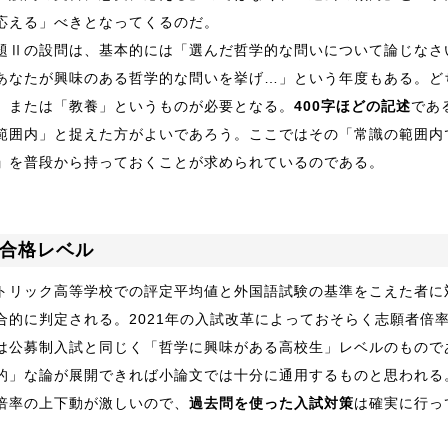
応える」べきとなってくるのだ。
題Ⅱの設問は、基本的には「選んだ哲学的な問いについて論じなさ
あなたが興味のある哲学的な問いを挙げ…」という年度もある。ど
」または「教養」というものが必要となる。
400字ほどの記述
であ
範囲内」と捉えた方がよいであろう。ここではその「常識の範囲内
」
を普段から持っておくことが求められているのである。
合格レベル
トリック高等学校での評定平均値と外国語試験の基準をこえた者に
合的に判定される。2021年の入試改革によっておそらく志願者倍
は公募制入試と同じく「哲学に興味がある高校生」レベルのものであ
的」な論が展開できれば小論文では十分に通用するものと思われる
倍率の上下動が激しいので、
過去問を使った入試対策
は確実に行っ