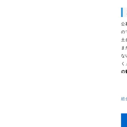
公
の
土
ま
な
く
の
総