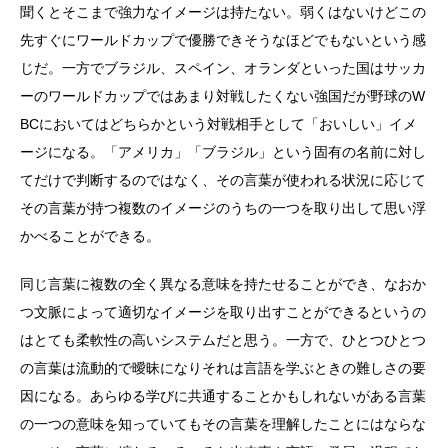
聞くとそこまで強力なイメージは持たない。弱くはないけどこの
先すぐにワールドカップで優勝できそうなほどでもないという感
じだ。一方でブラジル、スペイン、オランダといった国はサッカ
ーのワールドカップではあまり対戦したくない強国だが野球のW
BCにおいてはどちらかという対戦相手として「おいしい」イメ
ージになる。「アメリカ」「ブラジル」という固有の名前に対し
てだけで判断するのではなく、その言葉が使われる状況に応じて
その言葉が持つ複数のイメージのうちの一つを取り出して思い浮
かべることができる。
同じ言葉に複数の全く異なる意味を持たせることができ、なおか
つ文脈によって適切なイメージを取り出すことができるというの
はとても柔軟性の高いシステムだと思う。一方で、ひとつひとつ
の言葉は流動的で曖昧になりそれは言語を学ぶときの難しさの要
因になる。あらゆる学びに共通することかもしれないがある言葉
の一つの意味を知っていてもその言葉を理解したことにはならな