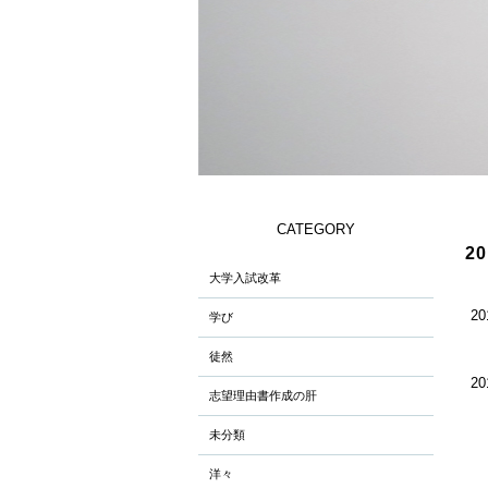
CATEGORY
2
大学入試改革
20
学び
徒然
20
志望理由書作成の肝
未分類
洋々