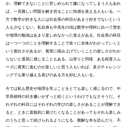
か。理解できないことに苦しめられて嫌になってしまう人もあれ
ば、一見難しい問題を解き切ることに快感を覚える人もいる。一
方で数学が好きな人には社会系の科目があまり好きでないという
人も少なくない。私自身も中高生の頃は数学や理科に比べて歴史
や地理の勉強はあまり楽しめなかった覚えがある。社会系の科目
は一つ一つのことを理解することで徐々に全体がわかっていくと
いう面白さがあるが、着実に積み上げていくことの楽しさがわか
らないと退屈に感じることもある。山登りと同様、ある程度スム
ーズに着実に進むのが楽しいと思う人もいれば、多少チャレンジ
ングでも乗り越える喜びのある方を好む人もいる。
今では私も歴史や地理を学ぶことをとても楽しく感じるので、中
学高校時の好き嫌いがずっと続くというわけでもなさそうだ。そ
れぞれの科目にはそれぞれの学びの楽しさがあることが理解でき
ると、ときに直観的に避けたくなることがあってもそれも楽しみ
のうちと思って続けられるようになる。難解な本を読んだり、不