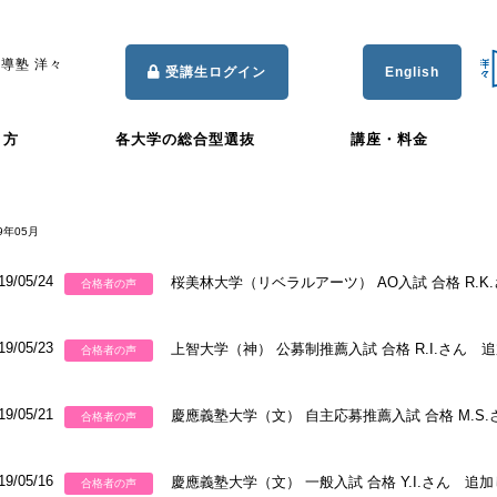
導塾 洋々
受講生ログイン
English
き方
各大学の総合型選抜
講座・料金
9年05月
19/05/24
桜美林大学（リベラルアーツ） AO入試 合格 R.
合格者の声
19/05/23
上智大学（神） 公募制推薦入試 合格 R.I.さん 
合格者の声
19/05/21
慶應義塾大学（文） 自主応募推薦入試 合格 M.S
合格者の声
19/05/16
慶應義塾大学（文） 一般入試 合格 Y.I.さん 追
合格者の声