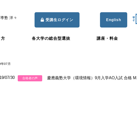
導塾 洋々
受講生ログイン
English
き方
各大学の総合型選抜
講座・料金
9年07月
19/07/30
慶應義塾大学（環境情報）9月入学AO入試 合格 M
合格者の声