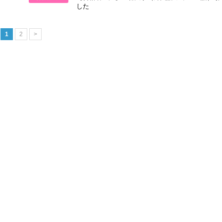
した
1
2
>