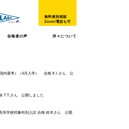
無料個別相談
Zoom/電話も可
合格者の声
洋々について
内選考）（4月入学） 合格 K.I.さん 公
T.T.さん 公開しました
高等学校対象特別入試 合格 鈴木さん 公開