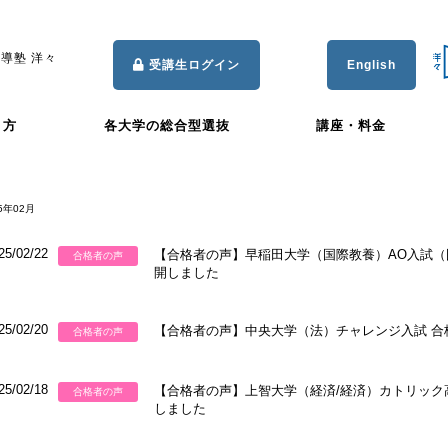
導塾 洋々
受講生ログイン
English
き方
各大学の総合型選抜
講座・料金
5年02月
25/02/22
【合格者の声】早稲田大学（国際教養）AO入試（国
合格者の声
開しました
25/02/20
【合格者の声】中央大学（法）チャレンジ入試 合格 
合格者の声
25/02/18
【合格者の声】上智大学（経済/経済）カトリック
合格者の声
しました