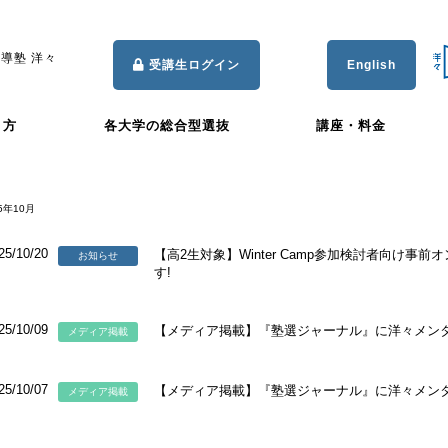
導塾 洋々
受講生ログイン
English
き方
各大学の総合型選抜
講座・料金
5年10月
25/10/20
【高2生対象】Winter Camp参加検討者向け事前オ
お知らせ
す!
25/10/09
【メディア掲載】『塾選ジャーナル』に洋々メン
メディア掲載
25/10/07
【メディア掲載】『塾選ジャーナル』に洋々メン
メディア掲載