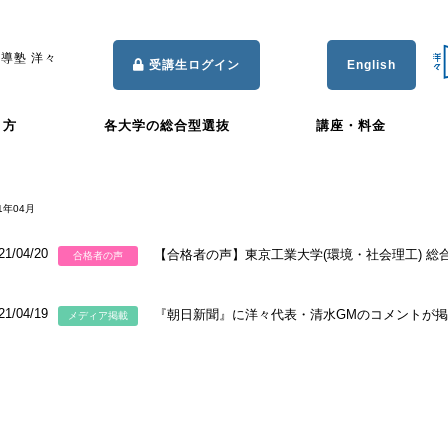
導塾 洋々
受講生ログイン
English
き方
各大学の総合型選抜
講座・料金
1年04月
21/04/20
【合格者の声】東京工業大学(環境・社会理工) 総合
合格者の声
21/04/19
『朝日新聞』に洋々代表・清水GMのコメントが
メディア掲載