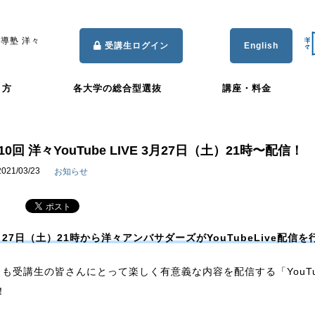
導塾 洋々
受講生ログイン
English
き方
各大学の総合型選抜
講座・料金
10回 洋々YouTube LIVE 3月27日（土）21時〜配信！
2021/03/23
お知らせ
月27日（土）21時から洋々アンバサダーズがYouTubeLive配信
月も受講生の皆さんにとって楽しく有意義な内容を配信する「YouTu
！