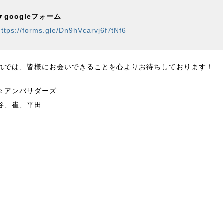
▼googleフォーム
https://forms.gle/Dn9hVcarvj6f7tNf6
れでは、皆様にお会いできることを心よりお待ちしております！
々アンバサダーズ
谷、崔、平田