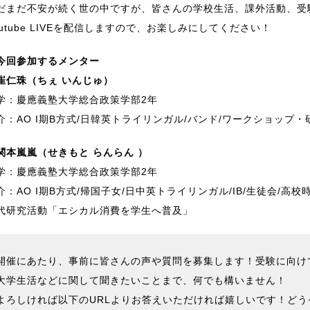
だまだ不安が続く世の中ですが、皆さんの学校生活、課外活動、受
outube LIVEを配信しますので、お楽しみにしてください！
今回参加するメンター
崔仁珠（ちぇ いんじゅ）
学：慶應義塾大学総合政策学部2年
介：AO I期B方式/日韓英トライリンガル/バンド/ワークショップ
関本嵐嵐（せきもと らんらん ）
学：慶應義塾大学総合政策学部2年
介：AO I期B方式/帰国子女/日中英トライリンガル/IB/生徒会/
代研究活動「エシカル消費を学生へ普及」
開催にあたり、事前に皆さんの声や質問を募集します！受験に向け
大学生活などに関して聞きたいことまで、何でも構いません！
よろしければ以下のURLよりお答えいただければ嬉しいです！ど