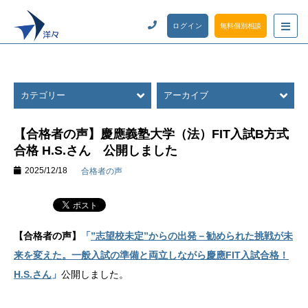
ログイン
無料個別相談
カテゴリー
アーカイブ
【合格者の声】慶應義塾大学（法）FIT入試B方式
合格 H.S.さん 公開しました
2025/12/18
合格者の声
【合格者の声】
「
”志望校未定”からの出発－勧められた挑戦が未
来を変えた。一般入試の準備と両立しながら慶應FIT入試合格！
H.S.さん
」
公開しました。