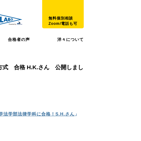
無料個別相談
Zoom/電話も可
合格者の声
洋々について
式 合格 H.K.さん 公開しまし
法学部法律学科に合格！S.H.さん
」