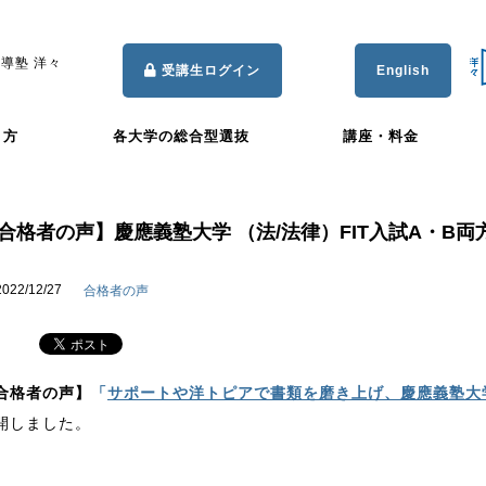
導塾 洋々
受講生ログイン
English
き方
各大学の総合型選抜
講座・料金
合格者の声】慶應義塾大学 （法/法律）FIT入試A・B両方
2022/12/27
合格者の声
合格者の声】
「
サポートや洋トピアで書類を磨き上げ、慶應義塾大学
開しました。