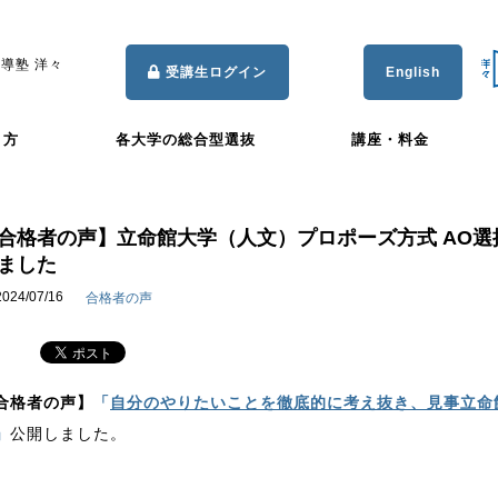
導塾 洋々
受講生ログイン
English
き方
各大学の総合型選抜
講座・料金
合格者の声】立命館大学（人文）プロポーズ方式 AO選
ました
2024/07/16
合格者の声
合格者の声】
「
自分のやりたいことを徹底的に考え抜き、見事立命
」
公開しました。