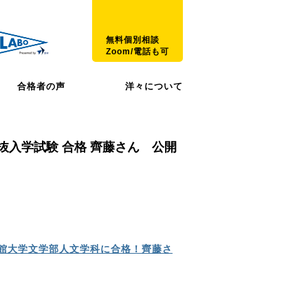
無料個別相談
Zoom/電話も可
合格者の声
洋々について
抜入学試験 合格 齊藤さん 公開
館大学文学部人文学科に合格！齊藤さ