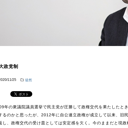
大政党制
2020/11/25
徒然
009年の衆議院議員選挙で民主党が圧勝して政権交代を果たしたと
するのかと思ったが、2012年に自公連立政権が成立して以来、旧
返し、政権交代の受け皿としては安定感を欠く。今のままだと現政