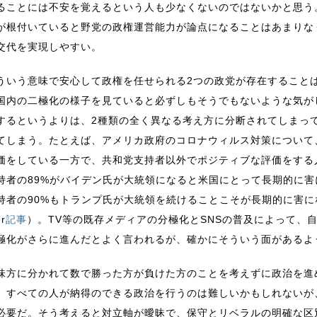
ることには不安を覚えるという人も少なくないのではないかと思う
が根付いていると野党の政権運営能力が論点になることはあまりな
交代を実現しやすい。
ういう意味で安心して政権を任せられる2つの政党が存在すること
国内の二極化の様子を見ていると必ずしもそうでもないような気が
するというよりは、2種類の全く異なる考え方に分断されてしまっ
てしまう。たとえば、アメリカ政府のコロナウィルス対策について
価をしている一方で、共和党支持者以外でポジティブな評価をする
持者の89%がバイデン氏が大統領になると米国にとって長期的に
持者の90%もトランプ氏が大統領を続けることこそが長期的に害になると
er
記事
）。TV等の既存メディアの分極化とSNSの普及によって、
極化がさらに進んだとよく言われるが、確かにそういう面があるよ
味方に分かれて数で勝った方が負けた方のことを考えずに政治を進
。すべての人が納得のできる政治を行うのは難しいかもしれないが
必要だ。そう考えると対立軸が曖昧で、保守とリベラルの明確な区