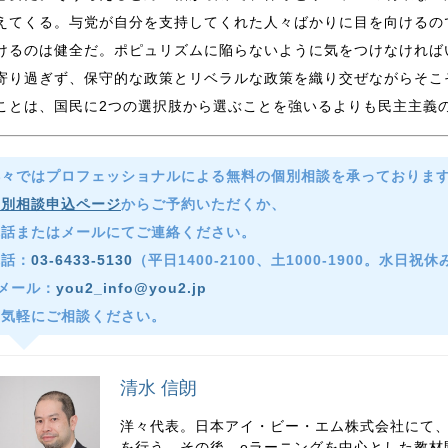
えてくる。与党が自分を支持してくれた人々ばかりに目を向けるの
けるのは健全だ。ポピュリズムに陥らないように気をつけなければ
寄り過ぎず、保守的な政策とリベラルな政策を織り交ぜながらそこ
ことは、国民に2つの選択肢から選ぶことを強いるよりも民主主義
洋々ではプロフェッショナルによる無料の個別相談を承っておりま
個別相談申込ページ
からご予約いただくか、
電話またはメールにてご連絡ください。
電話：
03-6433-5130
（平日1400-2100、土1000-1900。水日祝
メール：
you2_info@you2.jp
お気軽にご相談ください。
清水 信朗
洋々代表。日本アイ・ビー・エム株式会社にて
を行う。その後、eラーニングを中心とした教材