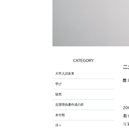
CATEGORY
二
大学入試改革
学び
徒然
志望理由書作成の肝
2
未分類
着
り
洋々