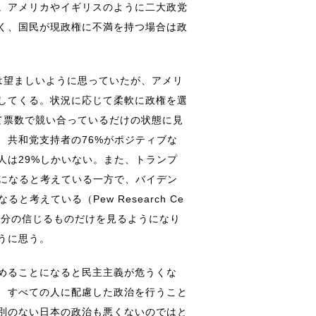
。アメリカやイギリスのように二大政党
く、国民が現政権に不満を持つ場合は政
は望ましいように思っていたが、アメリ
してくる。状況に応じて柔軟に政権を選
て票数で競い合っているだけの状態に見
、共和党支持者の76%がポジティブな
人は29%しかいない。また、トランプ
害になると考えている一方で、バイデン
考えている（Pew Research Ce
自分の信じるものだけを見るようになり
うに思う。
めることになると民主主義が危うくな
、すべての人に配慮した政治を行うこと
別のない日本の政治も悪くないのではと