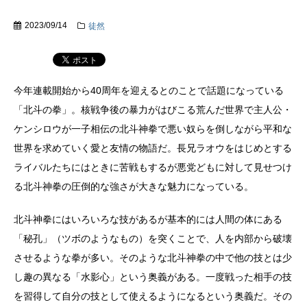
2023/09/14
徒然
今年連載開始から40周年を迎えるとのことで話題になっている
「北斗の拳」。核戦争後の暴力がはびこる荒んだ世界で主人公・
ケンシロウが一子相伝の北斗神拳で悪い奴らを倒しながら平和な
世界を求めていく愛と友情の物語だ。長兄ラオウをはじめとする
ライバルたちにはときに苦戦もするが悪党どもに対して見せつけ
る北斗神拳の圧倒的な強さが大きな魅力になっている。
北斗神拳にはいろいろな技があるが基本的には人間の体にある
「秘孔」（ツボのようなもの）を突くことで、人を内部から破壊
させるような拳が多い。そのような北斗神拳の中で他の技とは少
し趣の異なる「水影心」という奥義がある。一度戦った相手の技
を習得して自分の技として使えるようになるという奥義だ。その