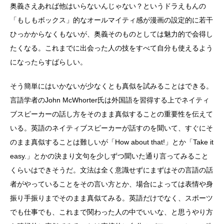
奥義さえあれば他はいらないんじゃない？というドラえもんの
「もしもボックス」的なオールマイティ感が漫画の設定的に若干
ひっかからなくもないが、奥義そのものとしては魅力的で会得し
たくなる。これまでに出会った人の技をすべて自分も使えるよう
になったらすばらしい。
そう簡単にはいかないが少なくとも真似を試みることはできる。
言語学者のJohn McWhorter氏は外国語を習得する上でネイティ
ブスピーカーの話し方をそのまま真似することの重要性を伝えて
いる。英語のネイティブスピーカーが話すのを聞いて、すぐにそ
のまま真似することは難しいが「How about that!」とか「Take it
easy.」とかの決まり文句を少しずつ聞いた通り言ってみること
くらいはできそうだ。文法は全く意識せずにまずはその言語の話
者がやっていることをその言い方とか、場合によっては表情や身
振り手振りまでそのまま真似てみる。英語だけでなく、スポーツ
でも仕事でも、これまで関わった人の中でいいな、と思うやり方