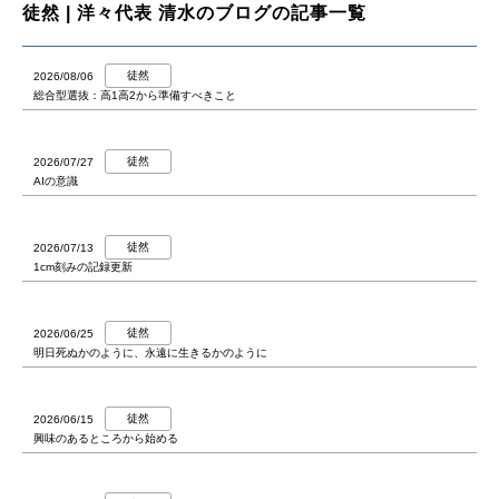
徒然 | 洋々代表 清水のブログの記事一覧
徒然
2026/08/06
総合型選抜：高1高2から準備すべきこと
徒然
2026/07/27
AIの意識
徒然
2026/07/13
1cm刻みの記録更新
徒然
2026/06/25
明日死ぬかのように、永遠に生きるかのように
徒然
2026/06/15
興味のあるところから始める