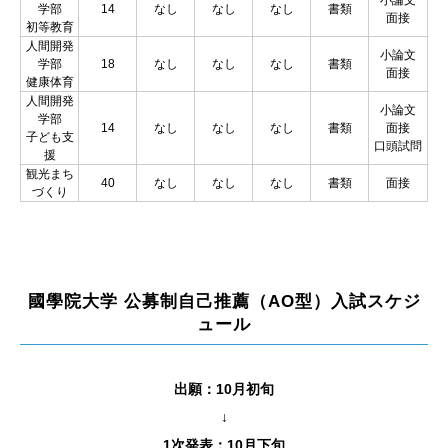
学部
14
なし
なし
なし
書類
面接
初等教育
人間開発
小論文
学部
18
なし
なし
なし
書類
面接
健康体育
人間開発
小論文
学部
14
なし
なし
なし
書類
面接
子ども支
口頭試問
援
観光まち
40
なし
なし
なし
書類
面接
づくり
國學院大学 公募制自己推薦（AO型）入試スケジ
ュール
出願：10月初旬
↓
1次発表：10月下旬