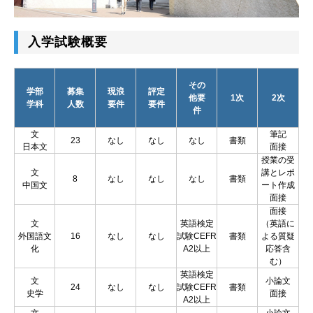
入学試験概要
その
学部
募集
現浪
評定
他要
1次
2次
学科
人数
要件
要件
件
文
筆記
23
なし
なし
なし
書類
日本文
面接
授業の受
文
講とレポ
8
なし
なし
なし
書類
中国文
ート作成
面接
面接
文
英語検定
（英語に
外国語文
16
なし
なし
試験CEFR
書類
よる質疑
化
A2以上
応答含
む）
英語検定
文
小論文
24
なし
なし
試験CEFR
書類
史学
面接
A2以上
文
小論文