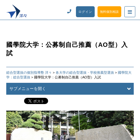
ログイン
無料個別相談
國學院大学：公募制自己推薦（AO型）入
試
総合型選抜の個別指導塾 洋々
各大学の総合型選抜・学校推薦型選抜
國學院大
>
>
学：総合型選抜
國學院大学：公募制自己推薦（AO型）入試
>
サブメニューを開く