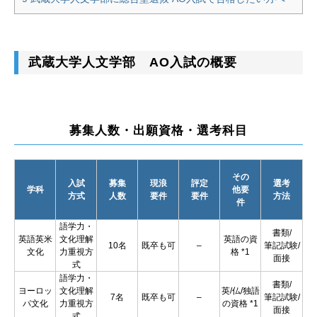
武蔵大学人文学部 AO入試の概要
募集人数・出願資格・選考科目
その
入試
募集
現浪
評定
選考
学科
他要
方式
人数
要件
要件
方法
件
語学力・
書類/
英語英米
文化理解
英語の資
10名
既卒も可
–
筆記試験/
文化
力重視方
格 *1
面接
式
語学力・
書類/
ヨーロッ
文化理解
英/仏/独語
7名
既卒も可
–
筆記試験/
パ文化
力重視方
の資格 *1
面接
式