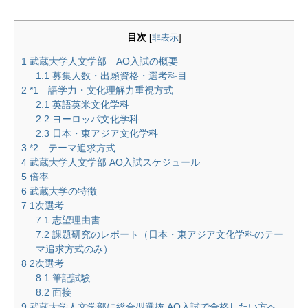
目次
[
非表示
]
1
武蔵大学人文学部 AO入試の概要
1.1
募集人数・出願資格・選考科目
2
*1 語学力・文化理解力重視方式
2.1
英語英米文化学科
2.2
ヨーロッパ文化学科
2.3
日本・東アジア文化学科
3
*2 テーマ追求方式
4
武蔵大学人文学部 AO入試スケジュール
5
倍率
6
武蔵大学の特徴
7
1次選考
7.1
志望理由書
7.2
課題研究のレポート（日本・東アジア文化学科のテー
マ追求方式のみ）
8
2次選考
8.1
筆記試験
8.2
面接
9
武蔵大学人文学部に総合型選抜 AO入試で合格したい方へ