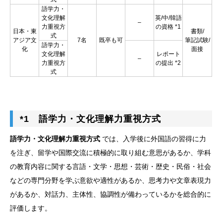
語学力・
文化理解
英/中/韓語
–
力重視方
の資格 *1
日本・東
書類/
式
アジア文
7名
既卒も可
筆記試験/
語学力・
化
面接
文化理解
レポート
–
力重視方
の提出 *2
式
*1 語学力・文化理解力重視方式
語学力・文化理解力重視方式
では、入学後に外国語の習得に力
を注ぎ、留学や国際交流に積極的に取り組む意思があるか、学科
の教育内容に関する言語・文学・思想・芸術・歴史・民俗・社会
などの専門分野を学ぶ意欲や適性があるか、思考力や文章表現力
があるか、対話力、主体性、協調性が備わっているかを総合的に
評価します。