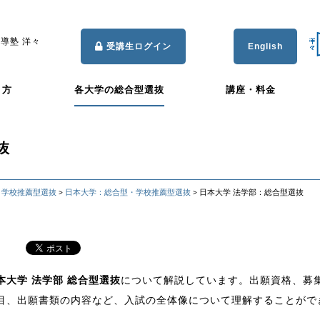
導塾 洋々
受講生ログイン
English
き方
各大学の総合型選抜
講座・料金
抜
・学校推薦型選抜
日本大学：総合型・学校推薦型選抜
日本大学 法学部：総合型選抜
>
>
本大学 法学部 総合型選抜
について解説しています。出願資格、募
目、出願書類の内容など、入試の全体像について理解することがで