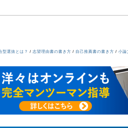
合型選抜とは？
/
志望理由書の書き方
/
自己推薦書の書き方
/
小論