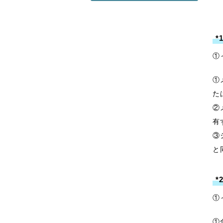
*
①
①
た
②
有
③
と
*
①
①