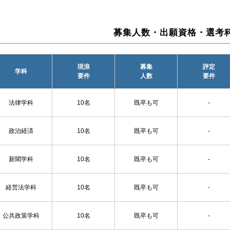
募集人数・出願資格・選考
現浪
募集
評定
学科
要件
人数
要件
法律学科
10名
既卒も可
‐
政治経済
10名
既卒も可
‐
新聞学科
10名
既卒も可
‐
経営法学科
10名
既卒も可
‐
公共政策学科
10名
既卒も可
‐