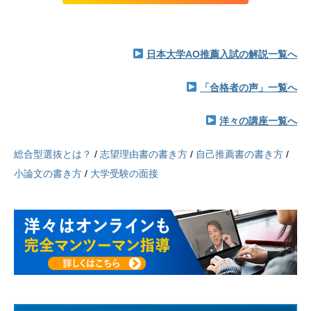
日本大学AO推薦入試の解説一覧へ
「合格者の声」一覧へ
洋々の講座一覧へ
総合型選抜とは？
/
志望理由書の書き方
/
自己推薦書の書き方
/
小論文の書き方
/
大学受験の面接