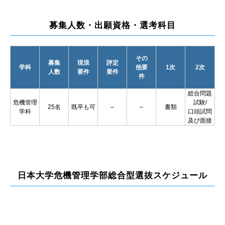
募集人数・出願資格・選考科目
その
募集
現浪
評定
学科
他要
1次
2次
人数
要件
要件
件
総合問題
危機管理
試験/
25名
既卒も可
–
–
書類
学科
口頭試問
及び面接
日本大学危機管理学部総合型選抜スケジュール