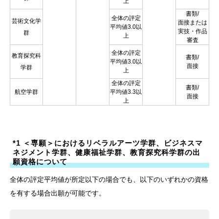
上
書類/
全体の評定
芸術文化学
面接または
平均値3.0以
実技・作品
群
上
審査
全体の評定
教育探究科
書類/
平均値3.0以
面接
学群
上
全体の評定
書類/
航空学群
平均値3.3以
面接
上
*1 ＜専願＞におけるリベラルアーツ学群、ビジネスマ
ネジメント学群、健康福祉学群、教育探究科学群の出
願資格について
全体の評定平均値が所定以下の場合でも、以下のいずれかの資格
を有する場合出願が可能です。