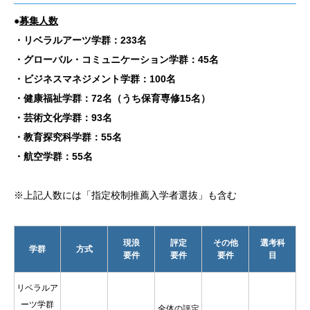
●
募集人数
・リベラルアーツ学群：233名
・グローバル・コミュニケーション学群：45名
・ビジネスマネジメント学群：100名
・健康福祉学群：72名（うち保育専修15名）
・芸術文化学群：93名
・教育探究科学群：55名
・航空学群：55名
※上記人数には「指定校制推薦入学者選抜」も含む
現浪
評定
その他
選考科
学群
方式
要件
要件
要件
目
リベラルア
ーツ学群
全体の評定