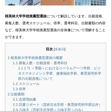
桜美林大学学校推薦型選抜
について解説しています。出願資格、
募集人数、選考スケジュール、倍率、選考科目、出願書類の内容
など、桜美林大学学校推薦型選抜の全体像について理解すること
ができます。
目次
[
非表示
]
1
桜美林大学学校推薦型選抜の概要
1.1
募集人数・出願資格・選考科目
1.1.1
*1 ＜専願＞におけるリベラルアーツ学群、ビジ
ネスマネジメント学群、健康福祉学群、教育探究科学
群の出願資格について
1.2
スケジュール
1.3
倍率
2
出願書類
2.1
志望理由書
2.2
読書リポート（芸術文化学群・教育探究科学群以外）
2.3
小論文（芸術文化学群＜小論文型＞のみ）