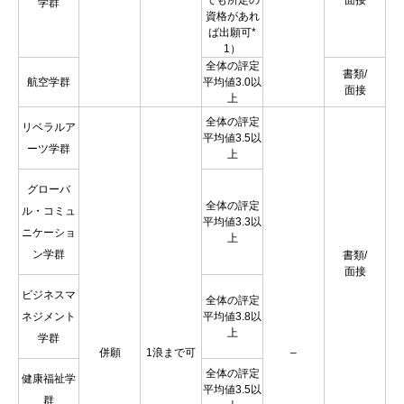
でも所定の
面接
学群
資格があれ
ば出願可*
1）
全体の評定
書類/
航空学群
平均値3.0以
面接
上
全体の評定
リベラルア
平均値3.5以
ーツ学群
上
グローバ
全体の評定
ル・コミュ
平均値3.3以
ニケーショ
上
ン学群
書類/
面接
ビジネスマ
全体の評定
ネジメント
平均値3.8以
上
学群
併願
1浪まで可
–
全体の評定
健康福祉学
平均値3.5以
群