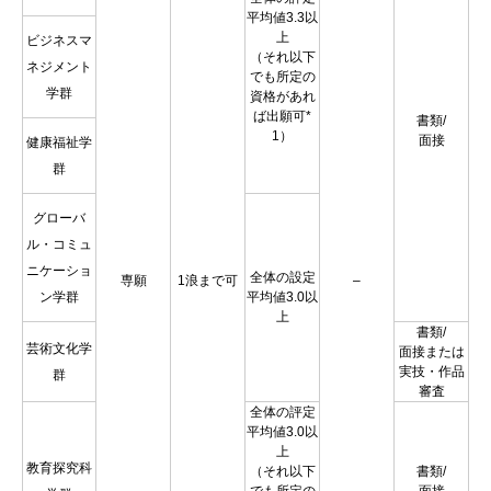
平均値3.3以
上
ビジネスマ
（それ以下
ネジメント
でも所定の
学群
資格があれ
ば出願可*
書類/
1）
面接
健康福祉学
群
グローバ
ル・コミュ
ニケーショ
全体の設定
専願
1浪まで可
–
ン学群
平均値3.0以
上
書類/
芸術文化学
面接または
実技・作品
群
審査
全体の評定
平均値3.0以
上
教育探究科
（それ以下
書類/