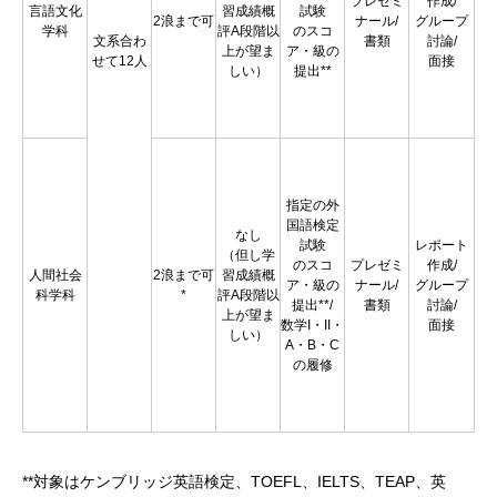
プレゼミ
作成/
言語文化
習成績概
試験
2浪まで可
ナール/
グループ
学科
評A段階以
のスコ
文系合わ
書類
討論/
上が望ま
ア・級の
せて12人
面接
しい）
提出**
指定の外
国語検定
なし
試験
レポート
（但し学
のスコ
プレゼミ
作成/
人間社会
2浪まで可
習成績概
ア・級の
ナール/
グループ
科学科
*
評A段階以
提出**/
書類
討論/
上が望ま
数学I・II・
面接
しい）
A・B・C
の履修
**対象はケンブリッジ英語検定、TOEFL、IELTS、TEAP、英