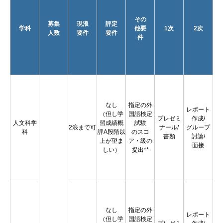
その
募集
現浪
評定
学科
他要
1次
2次
人数
要件
要件
件
なし
指定の外
レポート
（但し学
国語検定
プレゼミ
作成/
人文科学
習成績概
試験
2浪まで可
ナール/
グループ
科
評A段階以
のスコ
書類
討論/
上が望ま
ア・級の
面接
しい）
提出**
なし
指定の外
レポート
（但し学
国語検定