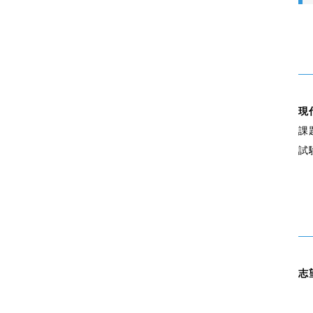
現
課
試
志