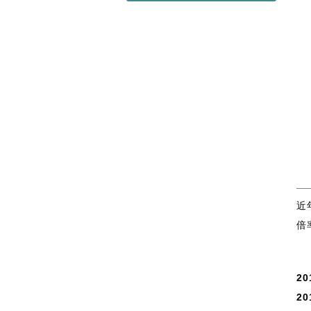
近
倍
20
20