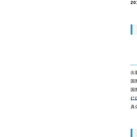
20
出
国
国
に
具