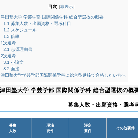
目次
[
非表示
]
津田塾大学 学芸学部 国際関係学科 総合型選抜の概要
1.1
募集人数・出願資格・選考科目
1.2
スケジュール
1.3
倍率
1次選考
2.1
志望理由書
2次選考
3.1
小論文
3.2
面接
津田塾大学学芸学部国際関係学科に総合型選抜で合格したい方へ
津田塾大学 学芸学部 国際関係学科 総合型選抜の概
募集人数・出願資格・選考
募集
現浪
評定
その他要件
人数
要件
要件