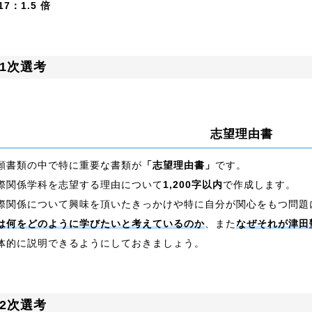
17：1.5 倍
1次選考
志望理由書
願書類の中で特に重要な書類が
「志望理由書」
です。
際関係学科を志望する理由について
1,200字以内
で作成します。
際関係について興味を頂いたきっかけや特に自分が関心をもつ問題
は何をどのように学びたいと考えているのか
、また
なぜそれが津田
体的に説明できるようにしておきましょう。
2次選考