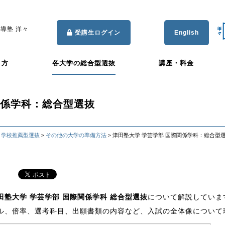
導塾 洋々
受講生ログイン
English
き方
各大学の総合型選抜
講座・料金
関係学科：総合型選抜
・学校推薦型選抜
その他の大学の準備方法
津田塾大学 学芸学部 国際関係学科：総合型
>
>
田塾大学 学芸学部 国際関係学科 総合型選抜
について解説していま
ル、倍率、選考科目、出願書類の内容など、入試の全体像について