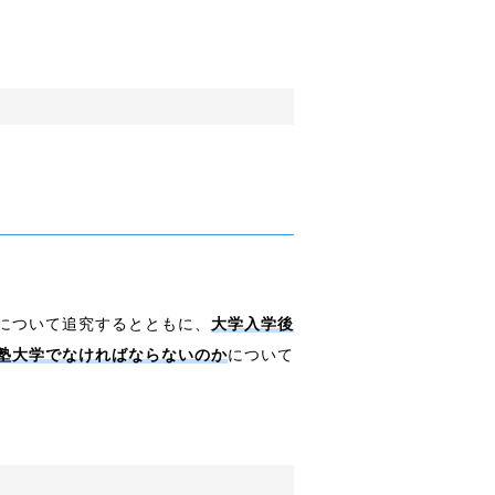
について追究するとともに、
大学入学後
塾大学でなければならないのか
について