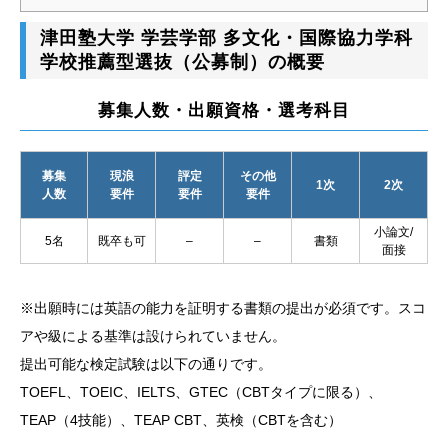
津田塾大学 学芸学部 多文化・国際協力学科
学校推薦型選抜（公募制）の概要
募集人数・出願資格・選考科目
募集
現浪
評定
その他
1次
2次
人数
要件
要件
要件
小論文/
5名
既卒も可
–
–
書類
面接
※出願時には英語の能力を証明する書類の提出が必須です。スコ
アや級による基準は設けられていません。
提出可能な検定試験は以下の通りです。
TOEFL、TOEIC、IELTS、GTEC（CBTタイプに限る）、
TEAP（4技能）、TEAP CBT、英検（CBTを含む）