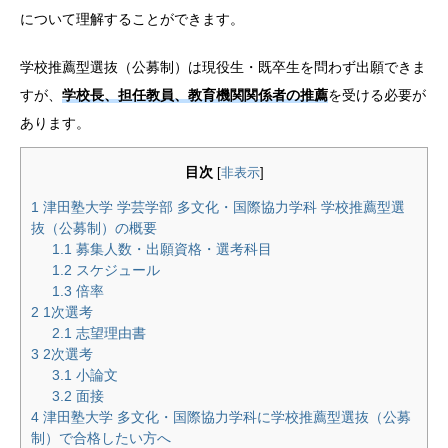
について理解することができます。
学校推薦型選抜（公募制）は現役生・既卒生を問わず出願できま
すが、
学校長、担任教員、教育機関関係者の推薦
を受ける必要が
あります。
目次
[
非表示
]
1
津田塾大学 学芸学部 多文化・国際協力学科 学校推薦型選
抜（公募制）の概要
1.1
募集人数・出願資格・選考科目
1.2
スケジュール
1.3
倍率
2
1次選考
2.1
志望理由書
3
2次選考
3.1
小論文
3.2
面接
4
津田塾大学 多文化・国際協力学科に学校推薦型選抜（公募
制）で合格したい方へ