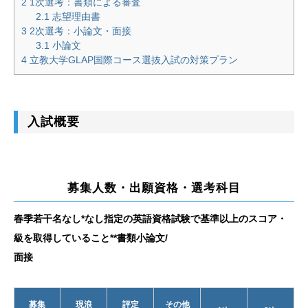
2
1次選考：書類による審査
2.1
志望理由書
3
2次選考：小論文・面接
3.1
小論文
4
立教大学GLAP国際コース選抜入試の対策プラン
入試概要
募集人数・出願資格・選考科目
春季
若干名
なし*
なし
指定の英語資格試験で基準以上のスコア・
級を取得していること**
書類
小論文/
面接
募集
現浪
評定
その他