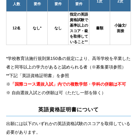
1次
2次
人数
要件
要件
要件
指定の英語
資格試験で
基準以上の
小論文/
12名
なし*
なし
書類
スコア・級
面接
を取得して
いること**
*学校教育法施行規則第150条の規定により、高等学校を卒業した
者と同等以上の学力があると認められる者（※募集要項参照）
**下記「英語資格証明書」を参照
※
「国際コース選抜入試」内での複数学部・学科の併願は不可
※ 自由選抜入試との併願は可（ただし一部を除く）
英語資格証明書について
出願には以下のいずれかの英語資格試験のスコアを取得している
必要があります。