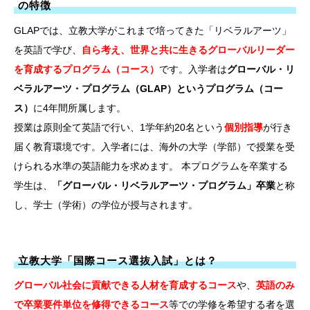
の特徴
GLAPでは、立教大学がこれまで培ってきた「リベラルアーツ」
を英語で学び、
自ら考え、世界と共に生きるグローバルリーダー
を育成するプログラム（コース）
です。入学者は
グローバル・リ
ベラルアーツ・プログラム（GLAP）というプログラム（コー
ス）
に4年間所属します。
授業は原則全て英語で行い、1学年約20名という
個別指導
が行き
届く教育環境です。入学者には、海外の大学（学部）で授業を受
けられる水準の英語能力を求めます。 本プログラムを卒業する
学生は、
「グローバル・リベラルアーツ・プログラム」卒業
と称
し、学士（学術）の学位が授与されます。
立教大学「国際コース選抜入試」とは？
グローバル社会に貢献できる人材を育成するコース
や、
英語のみ
で卒業要件単位を修得できるコース
等での学修を希望する者を選